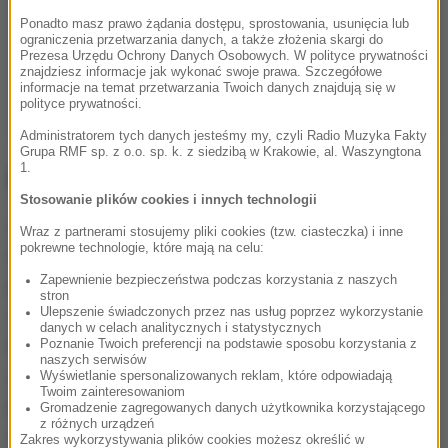
Ponadto masz prawo żądania dostępu, sprostowania, usunięcia lub
ograniczenia przetwarzania danych, a także złożenia skargi do
Prezesa Urzędu Ochrony Danych Osobowych. W polityce prywatności
znajdziesz informacje jak wykonać swoje prawa. Szczegółowe
informacje na temat przetwarzania Twoich danych znajdują się w
polityce prywatności.
Administratorem tych danych jesteśmy my, czyli Radio Muzyka Fakty
Grupa RMF sp. z o.o. sp. k. z siedzibą w Krakowie, al. Waszyngtona
1.
Kontrowersje wokół działań policji
Stosowanie plików cookies i innych technologii
Zabójca Nowaka,
Vickrum Digwa
, został skazany na
Wraz z partnerami stosujemy pliki cookies (tzw. ciasteczka) i inne
pokrewne technologie, które mają na celu:
dożywocie z minimalnym okresem 21 lat
Zapewnienie bezpieczeństwa podczas korzystania z naszych
pozbawienia wolności (kiedy będzie mógł rozpocząć
stron
Ulepszenie świadczonych przez nas usług poprzez wykorzystanie
starania o skrócenie kary). Digwa, który twierdził, że
danych w celach analitycznych i statystycznych
nosił nóż jako atrybut swojej wiary sikhijskiej,
Poznanie Twoich preferencji na podstawie sposobu korzystania z
naszych serwisów
skłamał na miejscu zdarzenia, twierdząc, że to on
Wyświetlanie spersonalizowanych reklam, które odpowiadają
Twoim zainteresowaniom
padł ofiarą ataku na tle rasowym. Policjanci skupili
Gromadzenie zagregowanych danych użytkownika korzystającego
z różnych urządzeń
się na tej wersji wydarzeń, ignorując poważne
Zakres wykorzystywania plików cookies możesz określić w