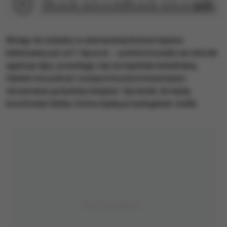
2:17
Wstęp do katedry w niemieckiej Kolonii będzie
biletowany już od 1 lipca br. - poinformowała we wtorek
agencja dpa, powołując się na kapitułę katedralną.
Opłata ma pokryć rosnące koszty konserwacji i
utrzymania gotyckiej świątyni. Sprawdź, ile będą
kosztować bilety i komu będą przysługiwać zniżki.