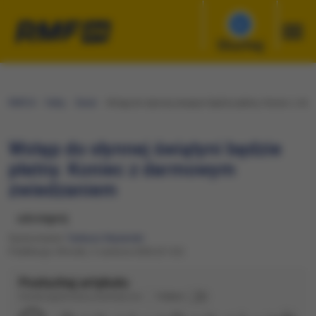
Słuchaj
RMF24
Fakty
Świat
Wstęp do słynnej świątyni będzie płatny. Koniec z 
Wstęp do słynnej świątyni będzie
płatny. Koniec z darmowym
zwiedzaniem
udostępnij
Opracowanie:
Tadeusz Węsierski
Publikacja: Wtorek, 2 czerwca 2026 (21:22)
Posłuchaj artykułu
Dźwięk wygenerowany automatycznie
Podkład