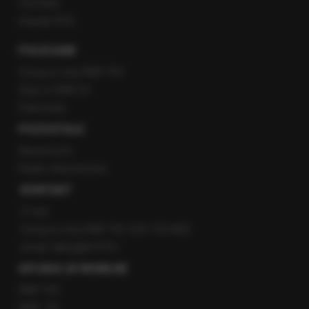
YouTube
Kanały RSS
POLECANE
Gorąca Linia RMF FM
Staż w RMF24
Patronaty
POZOSTAŁE
Newsroom
Radio internetowe
KONTAKT
O nas
Gorąca Linia RMF FM: 600 700 800
email: fakty@rmf.fm
APLIKACJE MOBILNE
RMF FM
RMF ON