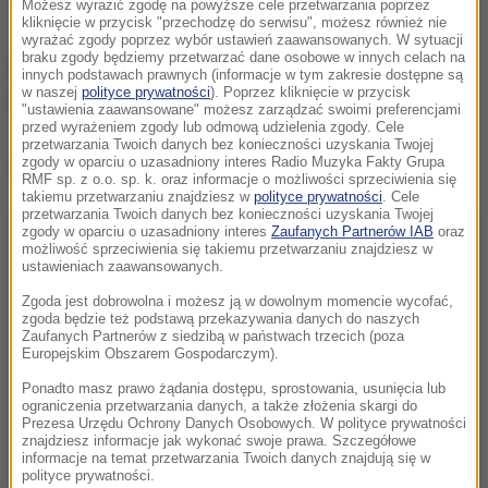
Możesz wyrazić zgodę na powyższe cele przetwarzania poprzez
kliknięcie w przycisk "przechodzę do serwisu", możesz również nie
wyrażać zgody poprzez wybór ustawień zaawansowanych. W sytuacji
braku zgody będziemy przetwarzać dane osobowe w innych celach na
Od lipca opłaty za wstęp do katedry
innych podstawach prawnych (informacje w tym zakresie dostępne są
w naszej
polityce prywatności
). Poprzez kliknięcie w przycisk
w Kolonii
"ustawienia zaawansowane" możesz zarządzać swoimi preferencjami
przed wyrażeniem zgody lub odmową udzielenia zgody. Cele
przetwarzania Twoich danych bez konieczności uzyskania Twojej
zgody w oparciu o uzasadniony interes Radio Muzyka Fakty Grupa
Dalsza część artykułu pod materiałem video:
RMF sp. z o.o. sp. k. oraz informacje o możliwości sprzeciwienia się
takiemu przetwarzaniu znajdziesz w
polityce prywatności
. Cele
przetwarzania Twoich danych bez konieczności uzyskania Twojej
zgody w oparciu o uzasadniony interes
Zaufanych Partnerów IAB
oraz
możliwość sprzeciwienia się takiemu przetwarzaniu znajdziesz w
ustawieniach zaawansowanych.
Zgoda jest dobrowolna i możesz ją w dowolnym momencie wycofać,
zgoda będzie też podstawą przekazywania danych do naszych
Zaufanych Partnerów z siedzibą w państwach trzecich (poza
Europejskim Obszarem Gospodarczym).
Ponadto masz prawo żądania dostępu, sprostowania, usunięcia lub
ograniczenia przetwarzania danych, a także złożenia skargi do
Prezesa Urzędu Ochrony Danych Osobowych. W polityce prywatności
znajdziesz informacje jak wykonać swoje prawa. Szczegółowe
informacje na temat przetwarzania Twoich danych znajdują się w
polityce prywatności.