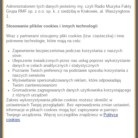
Administratorem tych danych jesteśmy my, czyli Radio Muzyka Fakty
Wstęp do katedry w Kolonii w Niemczech
będzie
Grupa RMF sp. z o.o. sp. k. z siedzibą w Krakowie, al. Waszyngtona
1.
płatny już od lipca br. Przy wejściu głównym do
Stosowanie plików cookies i innych technologii
świątyni, od strony zachodniej,
będzie wymagane
Wraz z partnerami stosujemy pliki cookies (tzw. ciasteczka) i inne
posiadanie biletu
. Za
bilet "normalny"
trzeba będzie
pokrewne technologie, które mają na celu:
zapłacić
12 euro.
Zapewnienie bezpieczeństwa podczas korzystania z naszych
stron
Ulepszenie świadczonych przez nas usług poprzez wykorzystanie
Z kolei
ulgowy bilet w połowie ceny
przysługuje
danych w celach analitycznych i statystycznych
Poznanie Twoich preferencji na podstawie sposobu korzystania z
uczniom i ich opiekunom, studentom, osobom
naszych serwisów
odbywającym staż zawodowy oraz posiadaczom
Wyświetlanie spersonalizowanych reklam, które odpowiadają
Twoim zainteresowaniom
kart socjalnych w Nadrenii Północnej-Westfalii.
Gromadzenie zagregowanych danych użytkownika korzystającego
z różnych urządzeń
Zakres wykorzystywania plików cookies możesz określić w
Bez opłat
będą mogły wejść
dzieci do 13. r. ż.
, a
ustawieniach Twojej przeglądarki. Bez wprowadzenia zmian ustawień,
informacje w plikach cookies mogą być zapisywane w pamięci
także
osoby ze znacznym stopniem
Twojego urządzenia. Więcej szczegółów znajdziesz w
Polityce
cookies
.
niepełnosprawności.
Wstęp do katedry w Kolonii będzie
bezpłatny dla