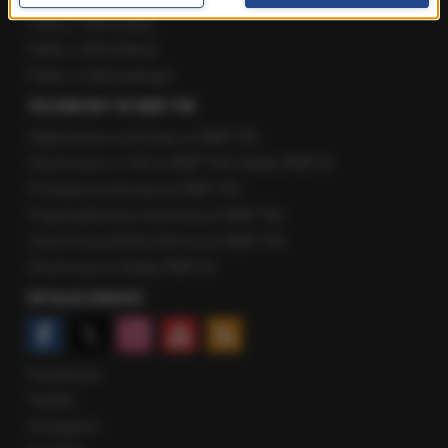
Fakty z Warszawy
Fakty z Wrocławia
Fakty z Zakopanego
ROZMOWY W RMF FM
Najnowsze rozmowy w RMF FM
Rozmowa o 7:00 w RMF FM i Radiu RMF24
Poranna rozmowa w RMF FM
Popołudniowa rozmowa w RMF FM
Gość Krzysztofa Ziemca w RMF FM
Rozmowy w Radiu RMF24
SPOŁECZNOŚĆ
Facebook
Twitter
Instagram