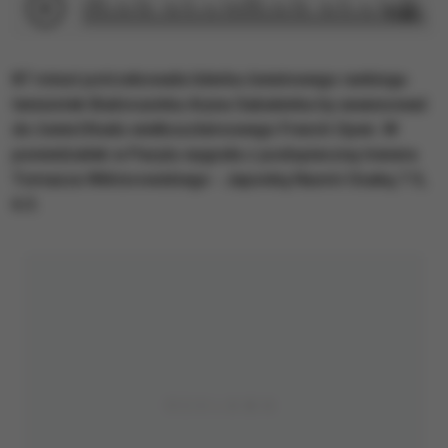
1:22
​87 minut potrzebowała liderka światowego rankingu
tenisistek Białorusinka Aryna Sabalenka by awansować
do ćwierćfinału wielkoszlemowego French Open. W
poniedziałek w Paryżu wygrała z podopieczną trenera
Tomasza Wiktorowskiego - Japonką Naomi Osaką 7:5,
6:3.