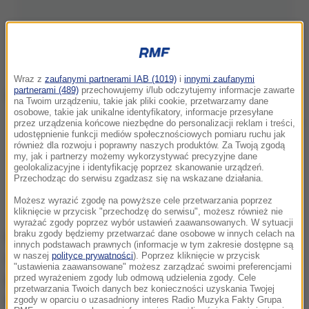
Wraz z
zaufanymi partnerami IAB (1019)
i
innymi zaufanymi
partnerami (489)
przechowujemy i/lub odczytujemy informacje zawarte
na Twoim urządzeniu, takie jak pliki cookie, przetwarzamy dane
osobowe, takie jak unikalne identyfikatory, informacje przesyłane
/
East News
przez urządzenia końcowe niezbędne do personalizacji reklam i treści,
udostępnienie funkcji mediów społecznościowych pomiaru ruchu jak
również dla rozwoju i poprawny naszych produktów. Za Twoją zgodą
Bądź na bieżąco. Po więcej aktualnych
my, jak i partnerzy możemy wykorzystywać precyzyjne dane
geolokalizacyjne i identyfikację poprzez skanowanie urządzeń.
informacji sportowych zapraszamy na stronę
Przechodząc do serwisu zgadzasz się na wskazane działania.
główną
RMF24.pl
.
Możesz wyrazić zgodę na powyższe cele przetwarzania poprzez
kliknięcie w przycisk "przechodzę do serwisu", możesz również nie
wyrażać zgody poprzez wybór ustawień zaawansowanych. W sytuacji
braku zgody będziemy przetwarzać dane osobowe w innych celach na
Białorusinka, która w zeszłym roku przegrała z
innych podstawach prawnych (informacje w tym zakresie dostępne są
Amerykanką Coco Gauff w finale paryskiego turnieju,
w naszej
polityce prywatności
). Poprzez kliknięcie w przycisk
"ustawienia zaawansowane" możesz zarządzać swoimi preferencjami
potrzebowała do awansu 87 minut.
Był to pierwszy
przed wyrażeniem zgody lub odmową udzielenia zgody. Cele
przetwarzania Twoich danych bez konieczności uzyskania Twojej
od 2023 roku kobiecy mecz w Paryżu rozegrany w
zgody w oparciu o uzasadniony interes Radio Muzyka Fakty Grupa