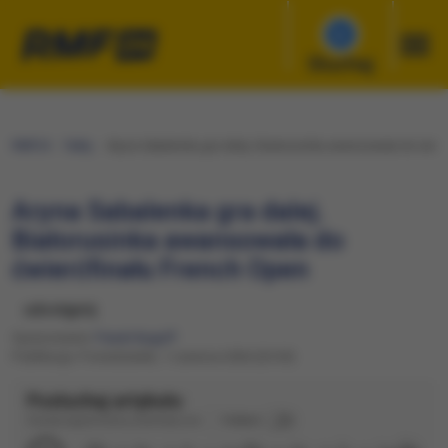
Słuchaj
RMF24
Fakty
Aryna Sabalenka gra dalej. Białorusinka awansowała do ćwier
Aryna Sabalenka gra dalej.
Białorusinka awansowała do
ćwierćfinału French Open
udostępnij
Opracowanie:
Paweł Auguff
Publikacja: Poniedziałek, 1 czerwca 2026 (23:30)
Posłuchaj artykułu
Dźwięk wygenerowany automatycznie
Podkład