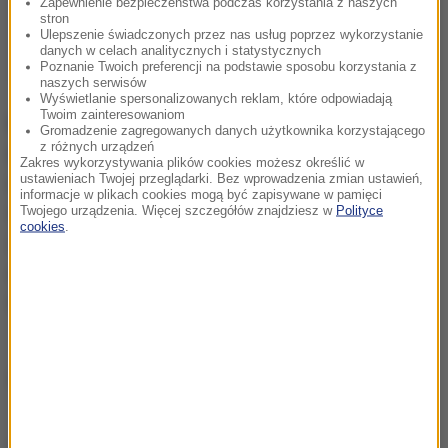
Zapewnienie bezpieczeństwa podczas korzystania z naszych
stron
Ulepszenie świadczonych przez nas usług poprzez wykorzystanie
danych w celach analitycznych i statystycznych
Poznanie Twoich preferencji na podstawie sposobu korzystania z
naszych serwisów
Wyświetlanie spersonalizowanych reklam, które odpowiadają
Twoim zainteresowaniom
W drugim środowym ćwierćfinale Maja
Gromadzenie zagregowanych danych użytkownika korzystającego
z różnych urządzeń
Chwalińska
zagra z Rosjanką Anną Kalinską
Zakres wykorzystywania plików cookies możesz określić w
ustawieniach Twojej przeglądarki. Bez wprowadzenia zmian ustawień,
(22.). We wtorek zmierzą się Ukrainki - pogromczyni
informacje w plikach cookies mogą być zapisywane w pamięci
Igi Świątek i podopieczna trenerki Sandry
Twojego urządzenia. Więcej szczegółów znajdziesz w
Polityce
cookies
.
Zaniewskiej Marta Kostiuk (15.) z Eliną Switoliną (7.)
oraz Rosjanka Mirra Andriejewa (8.) z Rumunką
Soraną Cirsteą (18.).
Źródło: RMF24/PAP
chcesz widzieć więcej artykułów od RMF24?
dodaj w