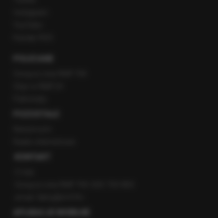
Instagram
YouTube
Kanały RSS
POLECANE
Gorąca Linia RMF FM
Staż w RMF24
Patronaty
POZOSTAŁE
Newsroom
Radio internetowe
KONTAKT
O nas
Gorąca Linia RMF FM: 600 700 800
email: fakty@rmf.fm
APLIKACJE MOBILNE