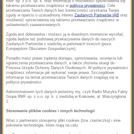
RMF sp. z o.o. sp. k. oraz informacje o możliwości sprzeciwienia się
prestiżowej sesji wieczornej.
takiemu przetwarzaniu znajdziesz w
polityce prywatności
. Cele
przetwarzania Twoich danych bez konieczności uzyskania Twojej
zgody w oparciu o uzasadniony interes
Zaufanych Partnerów IAB
oraz
Oba sety były wyrównane, ale w kluczowych
możliwość sprzeciwienia się takiemu przetwarzaniu znajdziesz w
ustawieniach zaawansowanych.
momentach Sabalenka przejmowała kontrolę. Jej
Zgoda jest dobrowolna i możesz ją w dowolnym momencie wycofać,
rywalką w środę będzie Diana Sznajder. Rozstawiona
zgoda będzie też podstawą przekazywania danych do naszych
Zaufanych Partnerów z siedzibą w państwach trzecich (poza
z numerem 23. Rosjanka wygrała z Amerykanką
Europejskim Obszarem Gospodarczym).
Madison Keys (19.) 6:3, 3:6, 6:0.
Ponadto masz prawo żądania dostępu, sprostowania, usunięcia lub
ograniczenia przetwarzania danych, a także złożenia skargi do
Prezesa Urzędu Ochrony Danych Osobowych. W polityce prywatności
Dalsza część artykułu pod materiałem video:
znajdziesz informacje jak wykonać swoje prawa. Szczegółowe
informacje na temat przetwarzania Twoich danych znajdują się w
polityce prywatności.
Administratorem tych danych jesteśmy my, czyli Radio Muzyka Fakty
Grupa RMF sp. z o.o. sp. k. z siedzibą w Krakowie, al. Waszyngtona
1.
Stosowanie plików cookies i innych technologii
Wraz z partnerami stosujemy pliki cookies (tzw. ciasteczka) i inne
pokrewne technologie, które mają na celu: