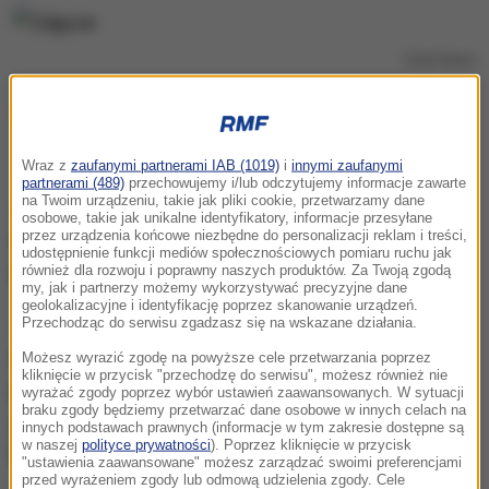
/
East News
Najnowsze informacje z kraju i ze świata
znajdziesz na
RMF24.pl
. Bądź na bieżąco.
Wraz z
zaufanymi partnerami IAB (1019)
i
innymi zaufanymi
partnerami (489)
przechowujemy i/lub odczytujemy informacje zawarte
na Twoim urządzeniu, takie jak pliki cookie, przetwarzamy dane
Jednorazowe wejściówki zdrożeją o 10 zł - bilet
osobowe, takie jak unikalne identyfikatory, informacje przesyłane
przez urządzenia końcowe niezbędne do personalizacji reklam i treści,
normalny w sezonie letnim będzie kosztował 45 zł
udostępnienie funkcji mediów społecznościowych pomiaru ruchu jak
również dla rozwoju i poprawny naszych produktów. Za Twoją zgodą
(dotychczas 35 zł), a ulgowy 35 zł (wcześniej 25 zł).
my, jak i partnerzy możemy wykorzystywać precyzyjne dane
geolokalizacyjne i identyfikację poprzez skanowanie urządzeń.
Jak wyjaśnia zoo, podwyżka jest konieczna ze
Przechodząc do serwisu zgadzasz się na wskazane działania.
względu na rosnące koszty utrzymania ogrodu oraz
Możesz wyrazić zgodę na powyższe cele przetwarzania poprzez
kliknięcie w przycisk "przechodzę do serwisu", możesz również nie
planowane remonty i modernizacje. Celem zmian
wyrażać zgody poprzez wybór ustawień zaawansowanych. W sytuacji
braku zgody będziemy przetwarzać dane osobowe w innych celach na
jest poprawa warunków życia zwierząt oraz
innych podstawach prawnych (informacje w tym zakresie dostępne są
w naszej
polityce prywatności
). Poprzez kliknięcie w przycisk
komfortu zwiedzających.
"ustawienia zaawansowane" możesz zarządzać swoimi preferencjami
przed wyrażeniem zgody lub odmową udzielenia zgody. Cele