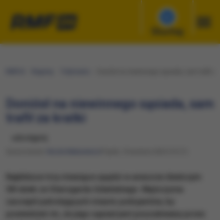
Słuchaj
RMF24
Regiony
Trójmiasto
Doniósł na niewinnego sąsiada, sam trafił za 
Doniósł na niewinnego sąsiada, sam
trafił za kratki
udostępnij
Opracowanie:
Nicole Makarewicz
Piątek, 5 kwietnia 2024 (13:21)
Najbliższe trzy miesiące spędzi w areszcie śledczym
58-latek ze Starogardu Gdańskiego. Mężczyzna
zaczepił patrolujących miasto policjantów, by
powiedzieć im, że jego sąsiad jest poszukiwany przez