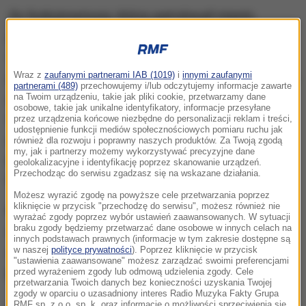
Do funkcjonariuszy, którzy patrolowali miasto,
podszedł 58-letni mieszkaniec Starogardu
Gdańskiego, który stwierdził, że jego sąsiad jest
poszukiwany przez organy ścigania. Funkcjonariusze,
Wraz z
zaufanymi partnerami IAB (1019)
i
innymi zaufanymi
partnerami (489)
przechowujemy i/lub odczytujemy informacje zawarte
postępując zgodnie z procedurą, w pierwszej
na Twoim urządzeniu, takie jak pliki cookie, przetwarzamy dane
osobowe, takie jak unikalne identyfikatory, informacje przesyłane
kolejności sprawdzili dane swojego rozmówcy w
przez urządzenia końcowe niezbędne do personalizacji reklam i treści,
udostępnienie funkcji mediów społecznościowych pomiaru ruchu jak
policyjnych kartotekach
- relacjonował oficer
również dla rozwoju i poprawny naszych produktów. Za Twoją zgodą
my, jak i partnerzy możemy wykorzystywać precyzyjne dane
prasowy starogardzkiej policji asp. sztab. Marcin
geolokalizacyjne i identyfikację poprzez skanowanie urządzeń.
Przechodząc do serwisu zgadzasz się na wskazane działania.
Kunka.
Możesz wyrazić zgodę na powyższe cele przetwarzania poprzez
kliknięcie w przycisk "przechodzę do serwisu", możesz również nie
Wyjaśnił, że do zdarzenia doszło w czwartek.
W
wyrażać zgody poprzez wybór ustawień zaawansowanych. W sytuacji
braku zgody będziemy przetwarzać dane osobowe w innych celach na
trakcie weryfikacji okazało się, że to sam
innych podstawach prawnych (informacje w tym zakresie dostępne są
zgłaszający jest poszukiwany przez policję
-
w naszej
polityce prywatności
). Poprzez kliknięcie w przycisk
"ustawienia zaawansowane" możesz zarządzać swoimi preferencjami
przekazał.
przed wyrażeniem zgody lub odmową udzielenia zgody. Cele
przetwarzania Twoich danych bez konieczności uzyskania Twojej
zgody w oparciu o uzasadniony interes Radio Muzyka Fakty Grupa
RMF sp. z o.o. sp. k. oraz informacje o możliwości sprzeciwienia się