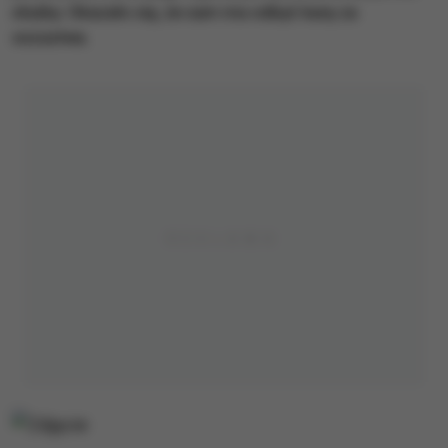
służby. Okazało się, że sam ma odbyć karę za
oszustwa.