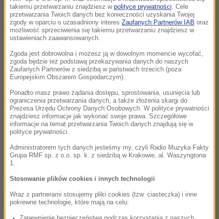
Mężczyzna był ścigany za przestępstwo oszustwa i
takiemu przetwarzaniu znajdziesz w
polityce prywatności
. Cele
przetwarzania Twoich danych bez konieczności uzyskania Twojej
miał do odbycia karę 90 dni pozbawienia wolności.
zgody w oparciu o uzasadniony interes
Zaufanych Partnerów IAB
oraz
Policjant dodał, że mieszkaniec Kociewia został
możliwość sprzeciwienia się takiemu przetwarzaniu znajdziesz w
ustawieniach zaawansowanych.
zatrzymany i po sporządzeniu stosownej
Zgoda jest dobrowolna i możesz ją w dowolnym momencie wycofać,
dokumentacji w komendzie, trafił za kratki aresztu
zgoda będzie też podstawą przekazywania danych do naszych
Zaufanych Partnerów z siedzibą w państwach trzecich (poza
śledczego, gdzie spędzi najbliższe trzy miesiące.
Europejskim Obszarem Gospodarczym).
Ponadto masz prawo żądania dostępu, sprostowania, usunięcia lub
Po zakończeniu tej interwencji funkcjonariusze
ograniczenia przetwarzania danych, a także złożenia skargi do
Prezesa Urzędu Ochrony Danych Osobowych. W polityce prywatności
udali się pod adres wskazanego sąsiada.
Ustalenia
znajdziesz informacje jak wykonać swoje prawa. Szczegółowe
informacje na temat przetwarzania Twoich danych znajdują się w
ich poprzedniego rozmówcy się nie potwierdziły
-
polityce prywatności.
stwierdził Kunka i zaznaczył, że w przeciwieństwie
Administratorem tych danych jesteśmy my, czyli Radio Muzyka Fakty
do zatrzymanego 58-latka, jego sąsiad miał "czyste
Grupa RMF sp. z o.o. sp. k. z siedzibą w Krakowie, al. Waszyngtona
1.
sumienie i nieskazitelną kartotekę policyjną".
Stosowanie plików cookies i innych technologii
Wraz z partnerami stosujemy pliki cookies (tzw. ciasteczka) i inne
Dalsza część artykułu pod materiałem video:
pokrewne technologie, które mają na celu:
Zapewnienie bezpieczeństwa podczas korzystania z naszych