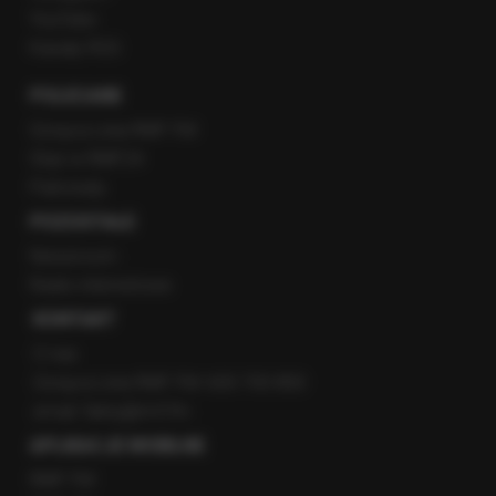
YouTube
Kanały RSS
POLECANE
Gorąca Linia RMF FM
Staż w RMF24
Patronaty
POZOSTAŁE
Newsroom
Radio internetowe
KONTAKT
O nas
Gorąca Linia RMF FM: 600 700 800
email: fakty@rmf.fm
APLIKACJE MOBILNE
RMF FM