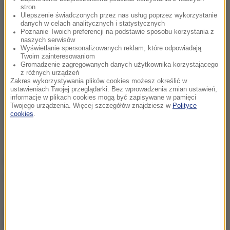
stron
Ulepszenie świadczonych przez nas usług poprzez wykorzystanie
danych w celach analitycznych i statystycznych
Poznanie Twoich preferencji na podstawie sposobu korzystania z
naszych serwisów
Wyświetlanie spersonalizowanych reklam, które odpowiadają
Twoim zainteresowaniom
Gromadzenie zagregowanych danych użytkownika korzystającego
z różnych urządzeń
Zakres wykorzystywania plików cookies możesz określić w
ustawieniach Twojej przeglądarki. Bez wprowadzenia zmian ustawień,
informacje w plikach cookies mogą być zapisywane w pamięci
Twojego urządzenia. Więcej szczegółów znajdziesz w
Polityce
cookies
.
Źródło: RMF24/PAP
policja
Tagi:
chcesz widzieć więcej artykułów od RMF24?
dodaj w
Google