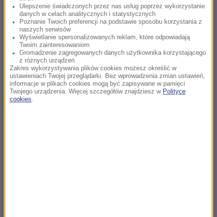
Ulepszenie świadczonych przez nas usług poprzez wykorzystanie
danych w celach analitycznych i statystycznych
Poznanie Twoich preferencji na podstawie sposobu korzystania z
naszych serwisów
Wyświetlanie spersonalizowanych reklam, które odpowiadają
Twoim zainteresowaniom
Gromadzenie zagregowanych danych użytkownika korzystającego
z różnych urządzeń
Zakres wykorzystywania plików cookies możesz określić w
ustawieniach Twojej przeglądarki. Bez wprowadzenia zmian ustawień,
informacje w plikach cookies mogą być zapisywane w pamięci
Twojego urządzenia. Więcej szczegółów znajdziesz w
Polityce
cookies
.