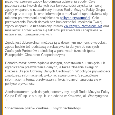
przed wyrażeniem zgody lub odmową udzielenia zgody. Cele
Makowska, rzeczniczka Prokuratury Okręgowej w
przetwarzania Twoich danych bez konieczności uzyskania Twojej
zgody w oparciu o uzasadniony interes Radio Muzyka Fakty Grupa
Jeleniej-Górze.
RMF sp. z o.o. sp. k. oraz informacje o możliwości sprzeciwienia się
takiemu przetwarzaniu znajdziesz w
polityce prywatności
. Cele
przetwarzania Twoich danych bez konieczności uzyskania Twojej
Dalsza część artykułu pod materiałem video:
zgody w oparciu o uzasadniony interes
Zaufanych Partnerów IAB
oraz
możliwość sprzeciwienia się takiemu przetwarzaniu znajdziesz w
ustawieniach zaawansowanych.
Zgoda jest dobrowolna i możesz ją w dowolnym momencie wycofać,
zgoda będzie też podstawą przekazywania danych do naszych
Zaufanych Partnerów z siedzibą w państwach trzecich (poza
Europejskim Obszarem Gospodarczym).
Ponadto masz prawo żądania dostępu, sprostowania, usunięcia lub
ograniczenia przetwarzania danych, a także złożenia skargi do
Prezesa Urzędu Ochrony Danych Osobowych. W polityce prywatności
znajdziesz informacje jak wykonać swoje prawa. Szczegółowe
informacje na temat przetwarzania Twoich danych znajdują się w
polityce prywatności.
Administratorem tych danych jesteśmy my, czyli Radio Muzyka Fakty
Grupa RMF sp. z o.o. sp. k. z siedzibą w Krakowie, al. Waszyngtona
1.
Stosowanie plików cookies i innych technologii
Kiedy zorientowali się, że ich łupem padła amunicja