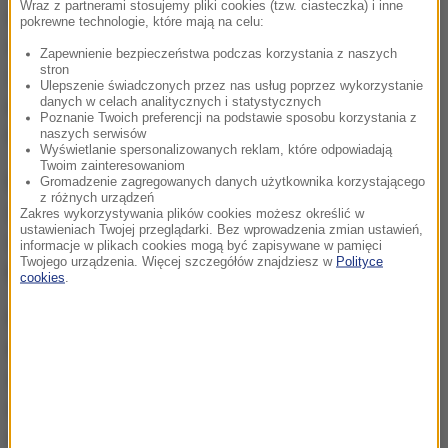
Wraz z partnerami stosujemy pliki cookies (tzw. ciasteczka) i inne
artyleryjska, mężczyźni porzucili skrzynie w stawie
pokrewne technologie, które mają na celu:
w Starym Węglińcu. Odnaleziono je dzień później.
Zapewnienie bezpieczeństwa podczas korzystania z naszych
stron
Znajdowało się w nich
120 pocisków używanych
Ulepszenie świadczonych przez nas usług poprzez wykorzystanie
danych w celach analitycznych i statystycznych
m.in. do armaty automatycznej M242 Bushmaster.
Poznanie Twoich preferencji na podstawie sposobu korzystania z
Po zatopieniu amunicja nie nadawała się do użytku.
naszych serwisów
Wyświetlanie spersonalizowanych reklam, które odpowiadają
Twoim zainteresowaniom
Mężczyźni zatrzymani w związku z kradzieżą
Gromadzenie zagregowanych danych użytkownika korzystającego
z różnych urządzeń
amunicji włamali się też do innego pociągu na stacji
Zakres wykorzystywania plików cookies możesz określić w
ustawieniach Twojej przeglądarki. Bez wprowadzenia zmian ustawień,
w Węglińcu. Zabrali z niego
54 Thermomixy o
informacje w plikach cookies mogą być zapisywane w pamięci
Twojego urządzenia. Więcej szczegółów znajdziesz w
Polityce
łącznej wartości 296 tys. zł.
cookies
.
Prokuratora podkreśla, że
kolejowi złodzieje byli
dobrze przygotowani.
Na obrabowane wagony
zakładali podrobione plomby. Dzięki temu dopiero po
dotarciu pociągu do celu ich przestępstwa
wychodziła na jaw.