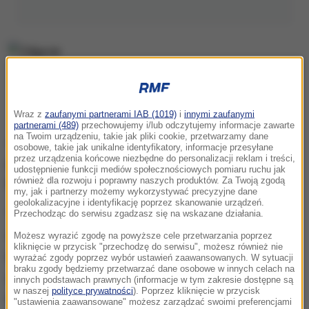
Więcej informacji z kraju i ze świata
znajdziesz
na stronie głównej rmf24.pl
Wraz z
zaufanymi partnerami IAB (1019)
i
innymi zaufanymi
partnerami (489)
przechowujemy i/lub odczytujemy informacje zawarte
na Twoim urządzeniu, takie jak pliki cookie, przetwarzamy dane
4 czerwca 2023 r. na stację kolejową w Węglińcu
osobowe, takie jak unikalne identyfikatory, informacje przesyłane
przez urządzenia końcowe niezbędne do personalizacji reklam i treści,
przyjechał z Niemiec
pociąg wojskowy armii USA.
udostępnienie funkcji mediów społecznościowych pomiaru ruchu jak
również dla rozwoju i poprawny naszych produktów. Za Twoją zgodą
Pilnowało go 4 amerykańskich żołnierzy.
my, jak i partnerzy możemy wykorzystywać precyzyjne dane
geolokalizacyjne i identyfikację poprzez skanowanie urządzeń.
"Oskarżeni, wykorzystując nieuwagę nadzorującego
Przechodząc do serwisu zgadzasz się na wskazane działania.
transport konwoju, zerwali plomby zabezpieczające
Możesz wyrazić zgodę na powyższe cele przetwarzania poprzez
kliknięcie w przycisk "przechodzę do serwisu", możesz również nie
kontenery. Dostali się do ich wnętrza, a następnie
wyrażać zgody poprzez wybór ustawień zaawansowanych. W sytuacji
braku zgody będziemy przetwarzać dane osobowe w innych celach na
zabrali cztery zamknięte skrzynie i oddalili się z
innych podstawach prawnych (informacje w tym zakresie dostępne są
w naszej
polityce prywatności
). Poprzez kliknięcie w przycisk
miejsca zdarzenia
" - przekazała Ewa Węglarowicz-
"ustawienia zaawansowane" możesz zarządzać swoimi preferencjami