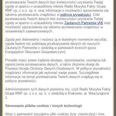
przetwarzania Twoich danych bez konieczności uzyskania Twojej
zgody w oparciu o uzasadniony interes Radio Muzyka Fakty Grupa
RMF sp. z o.o. sp. k. oraz informacje o możliwości sprzeciwienia się
takiemu przetwarzaniu znajdziesz w
polityce prywatności
. Cele
przetwarzania Twoich danych bez konieczności uzyskania Twojej
zgody w oparciu o uzasadniony interes
Zaufanych Partnerów IAB
oraz
możliwość sprzeciwienia się takiemu przetwarzaniu znajdziesz w
ustawieniach zaawansowanych.
Zgoda jest dobrowolna i możesz ją w dowolnym momencie wycofać,
zgoda będzie też podstawą przekazywania danych do naszych
Zaufanych Partnerów z siedzibą w państwach trzecich (poza
11-latek na hulajnodze wjechał pod autobus
Europejskim Obszarem Gospodarczym).
Ponadto masz prawo żądania dostępu, sprostowania, usunięcia lub
Chłopiec został potrącony przez pojazd, jednak
ograniczenia przetwarzania danych, a także złożenia skargi do
Prezesa Urzędu Ochrony Danych Osobowych. W polityce prywatności
dzięki szybkiej reakcji kierowcy autobusu i
znajdziesz informacje jak wykonać swoje prawa. Szczegółowe
niewielkiej prędkości jazdy nie doszło do poważnych
informacje na temat przetwarzania Twoich danych znajdują się w
polityce prywatności.
obrażeń. Dziecko doznało jedynie powierzchownych
Administratorem tych danych jesteśmy my, czyli Radio Muzyka Fakty
otarć.
Grupa RMF sp. z o.o. sp. k. z siedzibą w Krakowie, al. Waszyngtona
1.
Stosowanie plików cookies i innych technologii
Dalsza część artykułu pod materiałem video:
Wraz z partnerami stosujemy pliki cookies (tzw. ciasteczka) i inne