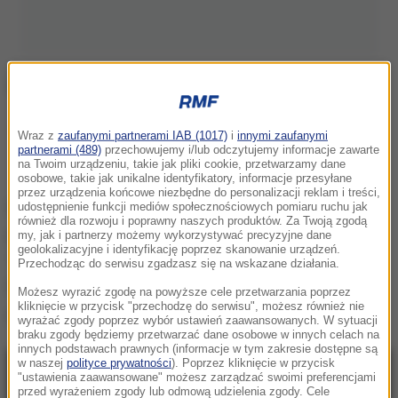
Najnowsze informacje z kraju i ze świata
Wraz z
zaufanymi partnerami IAB (1017)
i
innymi zaufanymi
partnerami (489)
przechowujemy i/lub odczytujemy informacje zawarte
znajdziesz na
RMF24.pl
. Bądź na bieżąco.
na Twoim urządzeniu, takie jak pliki cookie, przetwarzamy dane
osobowe, takie jak unikalne identyfikatory, informacje przesyłane
przez urządzenia końcowe niezbędne do personalizacji reklam i treści,
Do zdarzenia doszło 22 maja na oznakowanym
udostępnienie funkcji mediów społecznościowych pomiaru ruchu jak
również dla rozwoju i poprawny naszych produktów. Za Twoją zgodą
przejściu dla pieszych. Jak wynika z ustaleń policji,
my, jak i partnerzy możemy wykorzystywać precyzyjne dane
geolokalizacyjne i identyfikację poprzez skanowanie urządzeń.
11-latek wjechał na przejście, nie schodząc z
Przechodząc do serwisu zgadzasz się na wskazane działania.
hulajnogi. W tym samym czasie przez przejście
Możesz wyrazić zgodę na powyższe cele przetwarzania poprzez
kliknięcie w przycisk "przechodzę do serwisu", możesz również nie
przejeżdżał autobus komunikacji miejskiej.
wyrażać zgody poprzez wybór ustawień zaawansowanych. W sytuacji
braku zgody będziemy przetwarzać dane osobowe w innych celach na
innych podstawach prawnych (informacje w tym zakresie dostępne są
This
w naszej
polityce prywatności
). Poprzez kliknięcie w przycisk
is
a
Materiał nie mógł zostać załadowany — problem z siecią
"ustawienia zaawansowane" możesz zarządzać swoimi preferencjami
modal
window.
przed wyrażeniem zgody lub odmową udzielenia zgody. Cele
lub nieobsługiwany format.