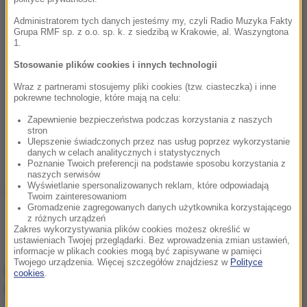
Administratorem tych danych jesteśmy my, czyli Radio Muzyka Fakty
Grupa RMF sp. z o.o. sp. k. z siedzibą w Krakowie, al. Waszyngtona
1.
Stosowanie plików cookies i innych technologii
Wraz z partnerami stosujemy pliki cookies (tzw. ciasteczka) i inne
pokrewne technologie, które mają na celu:
Zapewnienie bezpieczeństwa podczas korzystania z naszych
stron
Ulepszenie świadczonych przez nas usług poprzez wykorzystanie
danych w celach analitycznych i statystycznych
Poznanie Twoich preferencji na podstawie sposobu korzystania z
naszych serwisów
Wyświetlanie spersonalizowanych reklam, które odpowiadają
Twoim zainteresowaniom
Gromadzenie zagregowanych danych użytkownika korzystającego
z różnych urządzeń
Wg sondażu Ipsos dla TVN, TVP i Polsatu
Zakres wykorzystywania plików cookies możesz określić w
ustawieniach Twojej przeglądarki. Bez wprowadzenia zmian ustawień,
informacje w plikach cookies mogą być zapisywane w pamięci
Twojego urządzenia. Więcej szczegółów znajdziesz w
Polityce
WYBORY PREZYDENCKIE 2020. PIERWSZE
cookies
.
KOMENTARZE KANDYDATÓW: