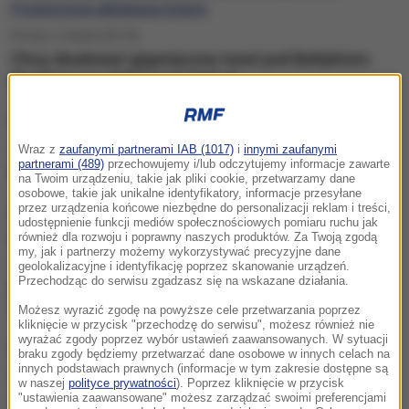
Dzisiaj, 6 sierpnia (05:24)
Chcą zbudować gigantyczny tunel pod Bałtykiem.
Przełomowa deklaracja Estonii
Wraz z
zaufanymi partnerami IAB (1017)
i
innymi zaufanymi
Wczoraj, 5 sierpnia (23:41)
partnerami (489)
przechowujemy i/lub odczytujemy informacje zawarte
Hubert Hurkacz gra dalej! Potrzebny był tie-break
na Twoim urządzeniu, takie jak pliki cookie, przetwarzamy dane
osobowe, takie jak unikalne identyfikatory, informacje przesyłane
przez urządzenia końcowe niezbędne do personalizacji reklam i treści,
udostępnienie funkcji mediów społecznościowych pomiaru ruchu jak
również dla rozwoju i poprawny naszych produktów. Za Twoją zgodą
my, jak i partnerzy możemy wykorzystywać precyzyjne dane
Wczoraj, 5 sierpnia (23:26)
geolokalizacyjne i identyfikację poprzez skanowanie urządzeń.
Przechodząc do serwisu zgadzasz się na wskazane działania.
Linette walczyła, ale Jovic okazała się za mocna.
Toronto nie dla Polki
Możesz wyrazić zgodę na powyższe cele przetwarzania poprzez
kliknięcie w przycisk "przechodzę do serwisu", możesz również nie
wyrażać zgody poprzez wybór ustawień zaawansowanych. W sytuacji
braku zgody będziemy przetwarzać dane osobowe w innych celach na
innych podstawach prawnych (informacje w tym zakresie dostępne są
w naszej
polityce prywatności
). Poprzez kliknięcie w przycisk
"ustawienia zaawansowane" możesz zarządzać swoimi preferencjami
Wczoraj, 5 sierpnia (23:04)