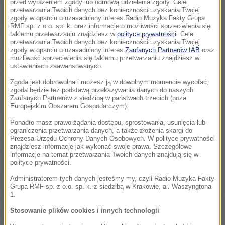
przed wyrażeniem zgody lub odmową udzielenia zgody. Cele
Kierują jednym państwem, ale dzieli ich
przetwarzania Twoich danych bez konieczności uzyskania Twojej
zgody w oparciu o uzasadniony interes Radio Muzyka Fakty Grupa
przyciemniona szyba?
RMF sp. z o.o. sp. k. oraz informacje o możliwości sprzeciwienia się
takiemu przetwarzaniu znajdziesz w
polityce prywatności
. Cele
przetwarzania Twoich danych bez konieczności uzyskania Twojej
zgody w oparciu o uzasadniony interes
Zaufanych Partnerów IAB
oraz
możliwość sprzeciwienia się takiemu przetwarzaniu znajdziesz w
ustawieniach zaawansowanych.
Wczoraj, 5 sierpnia (22:19)
Walka o Ligę Europy. Ferencvaros znalazł sposób na
Zgoda jest dobrowolna i możesz ją w dowolnym momencie wycofać,
zgoda będzie też podstawą przekazywania danych do naszych
Górnika
Zaufanych Partnerów z siedzibą w państwach trzecich (poza
Europejskim Obszarem Gospodarczym).
Ponadto masz prawo żądania dostępu, sprostowania, usunięcia lub
ograniczenia przetwarzania danych, a także złożenia skargi do
Prezesa Urzędu Ochrony Danych Osobowych. W polityce prywatności
Wczoraj, 5 sierpnia (21:56)
znajdziesz informacje jak wykonać swoje prawa. Szczegółowe
informacje na temat przetwarzania Twoich danych znajdują się w
Świetny początek nie wystarczył. Pegula zatrzymała
polityce prywatności.
Fręch w Toronto
Administratorem tych danych jesteśmy my, czyli Radio Muzyka Fakty
Grupa RMF sp. z o.o. sp. k. z siedzibą w Krakowie, al. Waszyngtona
1.
Stosowanie plików cookies i innych technologii
Wczoraj, 5 sierpnia (21:55)