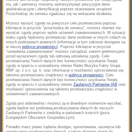
wspólnoty. W przyspieszonym trybie
- oznajmił
my, jak i partnerzy możemy wykorzystywać precyzyjne dane
prezydent.
geolokalizacyjne i identyfikację poprzez skanowanie urządzeń.
Przechodząc do serwisu zgadzasz się na wskazane działania.
Zełenski podczas wystąpienia w formie wideo
Możesz wyrazić zgodę na powyższe cele przetwarzania poprzez
kliknięcie w przycisk "przechodzę do serwisu", możesz również nie
poinformował, że jego kraj składa wniosek o
wyrażać zgody poprzez wybór ustawień zaawansowanych. W sytuacji
braku zgody będziemy przetwarzać dane osobowe w innych celach na
dołączenie do NATO w trybie przyspieszonym.
innych podstawach prawnych (informacje w tym zakresie dostępne są
w naszej
polityce prywatności
). Poprzez kliknięcie w przycisk
Wniosek został podpisany przez szefa państwa,
"ustawienia zaawansowane" możesz zarządzać swoimi preferencjami
przed wyrażeniem zgody lub odmową udzielenia zgody. Cele
przewodniczącego parlamentu Rusłana
przetwarzania Twoich danych bez konieczności uzyskania Twojej
zgody w oparciu o uzasadniony interes Radio Muzyka Fakty Grupa
Stefanczuka i ministra obrony Ołeksija Reznikowa.
RMF sp. z o.o. sp. k. oraz informacje o możliwości sprzeciwienia się
takiemu przetwarzaniu znajdziesz w
polityce prywatności
. Cele
przetwarzania Twoich danych bez konieczności uzyskania Twojej
Rozmowy, ale nie z Putinem
zgody w oparciu o uzasadniony interes
Zaufanych Partnerów IAB
oraz
możliwość sprzeciwienia się takiemu przetwarzaniu znajdziesz w
ustawieniach zaawansowanych.
Ukraina jest gotowa do dialogu z Rosją, ale kiedy
Zgoda jest dobrowolna i możesz ją w dowolnym momencie wycofać,
zmieni się jej prezydent
- oświadczył Zełenski.
zgoda będzie też podstawą przekazywania danych do naszych
Zaufanych Partnerów z siedzibą w państwach trzecich (poza
Europejskim Obszarem Gospodarczym).
Obecny prezydent Rosji "nie wie, czym jest godność i
uczciwość" - podkreślił prezydent.
Więc jesteśmy
Ponadto masz prawo żądania dostępu, sprostowania, usunięcia lub
ograniczenia przetwarzania danych, a także złożenia skargi do