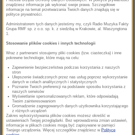
znajdziesz informacje jak wykonać swoje prawa. Szczegółowe
informacje na temat przetwarzania Twoich danych znajdują się w
polityce prywatności.
Administratorem tych danych jesteśmy my, czyli Radio Muzyka Fakty
Grupa RMF sp. z o.o. sp. k. z siedzibą w Krakowie, al. Waszyngtona
1.
Stosowanie plików cookies i innych technologii
Wraz z partnerami stosujemy pliki cookies (tzw. ciasteczka) i inne
Z przedstawionej przez niego prezentacji wynika, że
pokrewne technologie, które mają na celu:
wyższe zasoby od Polski mają m.in.: Chiny, Indie,
Zapewnienie bezpieczeństwa podczas korzystania z naszych
stron
Niemcy, Stany Zjednoczone, czy Francja.
Ulepszenie świadczonych przez nas usług poprzez wykorzystanie
danych w celach analitycznych i statystycznych
Poznanie Twoich preferencji na podstawie sposobu korzystania z
Ponadto, wartość zgromadzonego w polskim banku
naszych serwisów
Wyświetlanie spersonalizowanych reklam, które odpowiadają
centralnym złota na koniec maja br. wyniosła
ok.
Twoim zainteresowaniom
Gromadzenie zagregowanych danych użytkownika korzystającego
324,2 mld zł.
z różnych urządzeń
Zakres wykorzystywania plików cookies możesz określić w
ustawieniach Twojej przeglądarki. Bez wprowadzenia zmian ustawień,
Dokładnie 153,2 mld zł to niezrealizowane przychody
informacje w plikach cookies mogą być zapisywane w pamięci
na złocie. Przypomnę, to jest różnica między wyceną
Twojego urządzenia. Więcej szczegółów znajdziesz w
Polityce
cookies
.