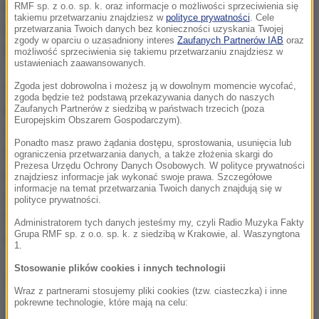
cywilnych w Ukrainie, krótko po tym jak Parlament
RMF sp. z o.o. sp. k. oraz informacje o możliwości sprzeciwienia się
takiemu przetwarzaniu znajdziesz w
polityce prywatności
. Cele
Europejski uznał Rosję za państwo sponsorujące
przetwarzania Twoich danych bez konieczności uzyskania Twojej
zgody w oparciu o uzasadniony interes
Zaufanych Partnerów IAB
oraz
terroryzm.
możliwość sprzeciwienia się takiemu przetwarzaniu znajdziesz w
ustawieniach zaawansowanych.
Zgoda jest dobrowolna i możesz ją w dowolnym momencie wycofać,
W rozmowie nie brakuje też prognoz - w jakim
zgoda będzie też podstawą przekazywania danych do naszych
kierunku może rozwijać się trwający za naszą
Zaufanych Partnerów z siedzibą w państwach trzecich (poza
Europejskim Obszarem Gospodarczym).
wschodnią granicą konflikt? Czy Rosja ma
Ponadto masz prawo żądania dostępu, sprostowania, usunięcia lub
wystarczająco dużo zasobów, by dalej prowadzić
ograniczenia przetwarzania danych, a także złożenia skargi do
Prezesa Urzędu Ochrony Danych Osobowych. W polityce prywatności
rozpoczętą przez siebie w lutym inwazję? Jakie
znajdziesz informacje jak wykonać swoje prawa. Szczegółowe
informacje na temat przetwarzania Twoich danych znajdują się w
mogą być kolejne kroki Sił Zbrojnych Ukrainy?
polityce prywatności.
Odpowiedzi na te pytania szukamy w najnowszym
Administratorem tych danych jesteśmy my, czyli Radio Muzyka Fakty
Grupa RMF sp. z o.o. sp. k. z siedzibą w Krakowie, al. Waszyngtona
odcinku "Rzutu na mapę". Zapraszamy!
1.
Stosowanie plików cookies i innych technologii
Dalsza część artykułu pod materiałem video:
Wraz z partnerami stosujemy pliki cookies (tzw. ciasteczka) i inne
pokrewne technologie, które mają na celu: