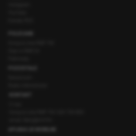
Instagram
YouTube
Kanały RSS
POLECANE
Gorąca Linia RMF FM
Staż w RMF24
Patronaty
POZOSTAŁE
Newsroom
Radio internetowe
KONTAKT
O nas
Gorąca Linia RMF FM: 600 700 800
email: fakty@rmf.fm
APLIKACJE MOBILNE