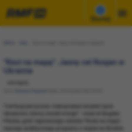
Słuchaj
RMF24
Fakty
"Rzut na mapę": Jasny cel Rosjan w Ukrainie
"Rzut na mapę": Jasny cel Rosjan w
Ukrainie
udostępnij
Autor:
Mateusz Chłystun
Piątek, 25 listopada 2022 (18:55)
"Cel Rosji jest prosty: maksymalnie utrudnić życie
Ukraińcom, którzy zostali w kraju" - mówi dr Bogdan
Pliszka, gość najnowszego odcinka "Rzutu na mapę",
naszego analitycznego programu o wojnie na Ukrainie.