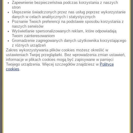
Zapewnienie bezpieczeństwa podczas korzystania z naszych
stron
Ulepszenie świadczonych przez nas usług poprzez wykorzystanie
danych w celach analitycznych i statystycznych
Poznanie Twoich preferencji na podstawie sposobu korzystania z
naszych serwisów
Wyświetlanie spersonalizowanych reklam, które odpowiadają
Twoim zainteresowaniom
Gromadzenie zagregowanych danych użytkownika korzystającego
z różnych urządzeń
Zakres wykorzystywania plików cookies możesz określić w
ustawieniach Twojej przeglądarki. Bez wprowadzenia zmian ustawień,
informacje w plikach cookies mogą być zapisywane w pamięci
Twojego urządzenia. Więcej szczegółów znajdziesz w
Polityce
cookies
.
Opracowanie:
Waldemar Stelmach
Źródło: RMF24
wojna w Ukrainie
Tagi:
chcesz widzieć więcej artykułów od RMF24?
dodaj w