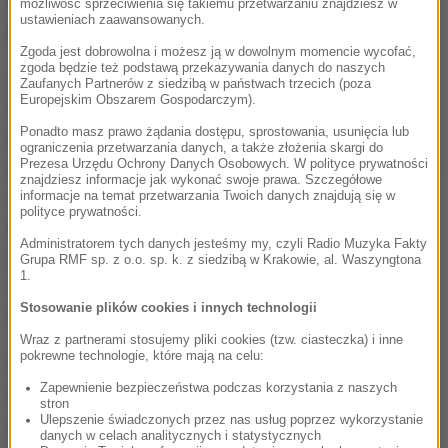
Szef MSZ: Walczyliśmy do ostatniej
możliwość sprzeciwienia się takiemu przetwarzaniu znajdziesz w
ustawieniach zaawansowanych.
minuty
Zgoda jest dobrowolna i możesz ją w dowolnym momencie wycofać,
zgoda będzie też podstawą przekazywania danych do naszych
Jest to dla nas dotkliwa porażka
- powiedział
Zaufanych Partnerów z siedzibą w państwach trzecich (poza
Europejskim Obszarem Gospodarczym).
Wadephul w środę wieczorem w wywiadzie dla
Ponadto masz prawo żądania dostępu, sprostowania, usunięcia lub
niemieckiej telewizji publicznej ARD.
Niemcy
ograniczenia przetwarzania danych, a także złożenia skargi do
przedstawiły ofertę, aby w najbliższych dwóch latach
Prezesa Urzędu Ochrony Danych Osobowych. W polityce prywatności
znajdziesz informacje jak wykonać swoje prawa. Szczegółowe
działać w Radzie Bezpieczeństwa na rzecz wartości,
informacje na temat przetwarzania Twoich danych znajdują się w
polityce prywatności.
które uważamy za słuszne - prawa
Administratorem tych danych jesteśmy my, czyli Radio Muzyka Fakty
międzynarodowego, rozwiązywania konfliktów.
Grupa RMF sp. z o.o. sp. k. z siedzibą w Krakowie, al. Waszyngtona
1.
Walczyliśmy do ostatniej minuty
- powiedział szef
Stosowanie plików cookies i innych technologii
niemieckiej dyplomacji.
Wraz z partnerami stosujemy pliki cookies (tzw. ciasteczka) i inne
pokrewne technologie, które mają na celu:
Wadephul pogratulował Austrii i Portugalii, które
Zapewnienie bezpieczeństwa podczas korzystania z naszych
wyprzedziły Niemcy i weszły do RB ONZ. Szef
stron
niemieckiego MSZ zaznaczył, że niektóre państwa,
Ulepszenie świadczonych przez nas usług poprzez wykorzystanie
danych w celach analitycznych i statystycznych