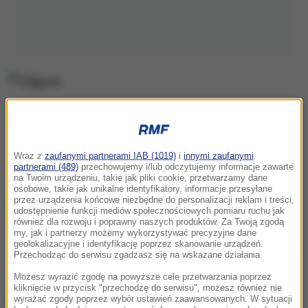
Rosja może wykorzystać przewagę
technologiczną do ataku na NATO do końca
2028 roku - ostrzega dowódca sił zbrojnych
Wraz z
zaufanymi partnerami IAB (1019)
i
innymi zaufanymi
partnerami (489)
przechowujemy i/lub odczytujemy informacje zawarte
Łotwy, gen. Kaspars Pudans.
na Twoim urządzeniu, takie jak pliki cookie, przetwarzamy dane
osobowe, takie jak unikalne identyfikatory, informacje przesyłane
przez urządzenia końcowe niezbędne do personalizacji reklam i treści,
Moskwa wyprzedza Zachód w masowej
udostępnienie funkcji mediów społecznościowych pomiaru ruchu jak
również dla rozwoju i poprawny naszych produktów. Za Twoją zgodą
produkcji dronów i innowacjach wojskowych,
my, jak i partnerzy możemy wykorzystywać precyzyjne dane
geolokalizacyjne i identyfikację poprzez skanowanie urządzeń.
testując nowe rozwiązania bezpośrednio na polu
Przechodząc do serwisu zgadzasz się na wskazane działania.
bitwy.
Możesz wyrazić zgodę na powyższe cele przetwarzania poprzez
kliknięcie w przycisk "przechodzę do serwisu", możesz również nie
Najnowsze informacje z kraju i ze świata
wyrażać zgody poprzez wybór ustawień zaawansowanych. W sytuacji