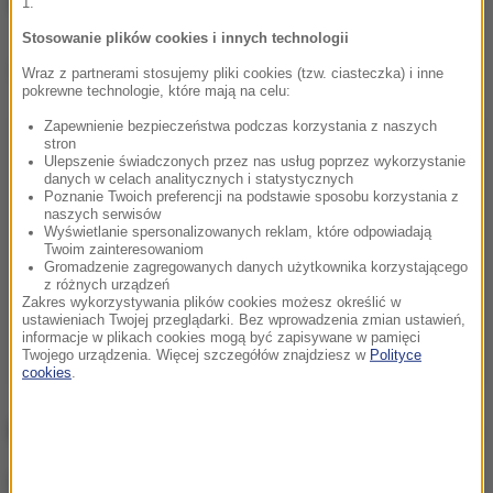
dronów
.
1.
Stosowanie plików cookies i innych technologii
Dalsza część artykułu pod materiałem video:
Wraz z partnerami stosujemy pliki cookies (tzw. ciasteczka) i inne
pokrewne technologie, które mają na celu:
Zapewnienie bezpieczeństwa podczas korzystania z naszych
stron
Ulepszenie świadczonych przez nas usług poprzez wykorzystanie
danych w celach analitycznych i statystycznych
Poznanie Twoich preferencji na podstawie sposobu korzystania z
naszych serwisów
Wyświetlanie spersonalizowanych reklam, które odpowiadają
Twoim zainteresowaniom
Gromadzenie zagregowanych danych użytkownika korzystającego
z różnych urządzeń
Zakres wykorzystywania plików cookies możesz określić w
ustawieniach Twojej przeglądarki. Bez wprowadzenia zmian ustawień,
informacje w plikach cookies mogą być zapisywane w pamięci
Twojego urządzenia. Więcej szczegółów znajdziesz w
Polityce
cookies
.
Generał wskazuje państwa bałtyckie
Dodał, że
bezpośredni konflikt między Moskwą a