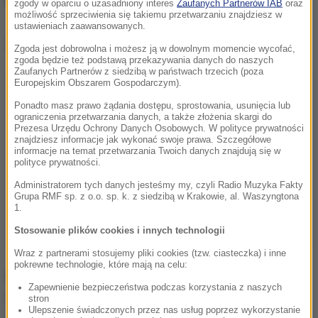
Rosjanką Anną Kalinską.
zgody w oparciu o uzasadniony interes
Zaufanych Partnerów IAB
oraz
możliwość sprzeciwienia się takiemu przetwarzaniu znajdziesz w
ustawieniach zaawansowanych.
Dalsza część artykułu pod materiałem video:
Zgoda jest dobrowolna i możesz ją w dowolnym momencie wycofać,
zgoda będzie też podstawą przekazywania danych do naszych
Zaufanych Partnerów z siedzibą w państwach trzecich (poza
Europejskim Obszarem Gospodarczym).
Ponadto masz prawo żądania dostępu, sprostowania, usunięcia lub
ograniczenia przetwarzania danych, a także złożenia skargi do
Prezesa Urzędu Ochrony Danych Osobowych. W polityce prywatności
znajdziesz informacje jak wykonać swoje prawa. Szczegółowe
informacje na temat przetwarzania Twoich danych znajdują się w
polityce prywatności.
Administratorem tych danych jesteśmy my, czyli Radio Muzyka Fakty
Grupa RMF sp. z o.o. sp. k. z siedzibą w Krakowie, al. Waszyngtona
1.
Stosowanie plików cookies i innych technologii
Wraz z partnerami stosujemy pliki cookies (tzw. ciasteczka) i inne
pokrewne technologie, które mają na celu:
Rybakina ostatnio grała ze Świątek w sobotę. W
Zapewnienie bezpieczeństwa podczas korzystania z naszych
finale turnieju WTA w Dausze triumfowała Polka 7:6
stron
Ulepszenie świadczonych przez nas usług poprzez wykorzystanie