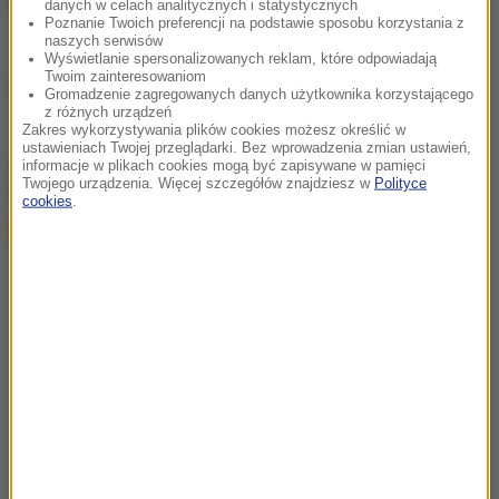
(10-8), 6:2.
danych w celach analitycznych i statystycznych
Poznanie Twoich preferencji na podstawie sposobu korzystania z
naszych serwisów
Wyświetlanie spersonalizowanych reklam, które odpowiadają
Twoim zainteresowaniom
Źródło: RMF24/PAP
Gromadzenie zagregowanych danych użytkownika korzystającego
z różnych urządzeń
Zakres wykorzystywania plików cookies możesz określić w
ustawieniach Twojej przeglądarki. Bez wprowadzenia zmian ustawień,
chcesz widzieć więcej artykułów od RMF24?
dodaj w
informacje w plikach cookies mogą być zapisywane w pamięci
Twojego urządzenia. Więcej szczegółów znajdziesz w
Polityce
Google
cookies
.