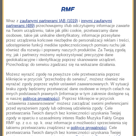
W środę mecz Rybakiny z Fręch trwał aż dwie
godziny i 39 minut. Ostatecznie rozstawiona z
Wraz z
zaufanymi partnerami IAB (1019)
i
innymi zaufanymi
partnerami (489)
przechowujemy i/lub odczytujemy informacje zawarte
numerem czwartym Kazaszka wygrała 7:6 (7-5), 3:6,
na Twoim urządzeniu, takie jak pliki cookie, przetwarzamy dane
osobowe, takie jak unikalne identyfikatory, informacje przesyłane
6:4.
przez urządzenia końcowe niezbędne do personalizacji reklam i treści,
udostępnienie funkcji mediów społecznościowych pomiaru ruchu jak
również dla rozwoju i poprawny naszych produktów. Za Twoją zgodą
W półfinale Paolini zagra albo z rozstawioną z
my, jak i partnerzy możemy wykorzystywać precyzyjne dane
geolokalizacyjne i identyfikację poprzez skanowanie urządzeń.
numerem siódmym Czeszką Marketą Vondrousovą,
Przechodząc do serwisu zgadzasz się na wskazane działania.
albo z Rumunką Soraną Cirsteą.
Możesz wyrazić zgodę na powyższe cele przetwarzania poprzez
kliknięcie w przycisk "przechodzę do serwisu", możesz również nie
wyrażać zgody poprzez wybór ustawień zaawansowanych. W sytuacji
Druga para półfinałowa zostanie wyłoniona
braku zgody będziemy przetwarzać dane osobowe w innych celach na
innych podstawach prawnych (informacje w tym zakresie dostępne są
popołudniu.
w naszej
polityce prywatności
). Poprzez kliknięcie w przycisk
"ustawienia zaawansowane" możesz zarządzać swoimi preferencjami
O godzinie 16 liderka światowego rankingu
Iga
przed wyrażeniem zgody lub odmową udzielenia zgody. Cele
przetwarzania Twoich danych bez konieczności uzyskania Twojej
Świątek zmierzy się z Chinką Qinwen Zheng (nr 6.),
zgody w oparciu o uzasadniony interes Radio Muzyka Fakty Grupa
RMF sp. z o.o. sp. k. oraz informacje o możliwości sprzeciwienia się
a następnie Amerykanka Coco Gauff (nr 3.) z
takiemu przetwarzaniu znajdziesz w
polityce prywatności
. Cele
przetwarzania Twoich danych bez konieczności uzyskania Twojej