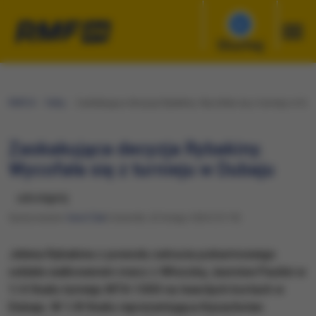
Słuchaj
RMF24
Fakty
Zaskakująca decyzja Rybakiny. Wycofała się z turnieju w Dub
Zaskakująca decyzja Rybakiny.
Wycofała się z turnieju w Dubaju
udostępnij
Opracowanie:
Karol Żak
Czwartek, 22 lutego 2024 (13:19)
Jelena Rybakina z powodu zatrucia pokarmowego
oddała walkowerem mecz z Włoszką Jasmine Paolini w
1/4 finału turnieju WTA 1000 na twardych kortach w
Dubaju. W 1/8 finału reprezentująca Kazachstan