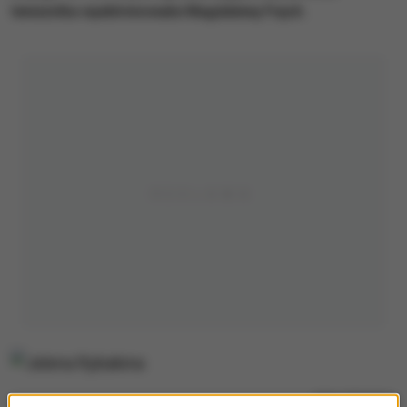
tenisistka wyeliminowała Magdalenę Fręch.
Jelena Rybakina