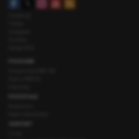
Facebook
Twitter
Instagram
YouTube
Kanały RSS
POLECANE
Gorąca Linia RMF FM
Staż w RMF24
Patronaty
POZOSTAŁE
Newsroom
Radio internetowe
KONTAKT
O nas