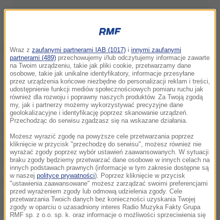
Wraz z
zaufanymi partnerami IAB (1017)
i
innymi zaufanymi
partnerami (489)
przechowujemy i/lub odczytujemy informacje zawarte
na Twoim urządzeniu, takie jak pliki cookie, przetwarzamy dane
Najnowsze informacje z kraju i ze świata
osobowe, takie jak unikalne identyfikatory, informacje przesyłane
przez urządzenia końcowe niezbędne do personalizacji reklam i treści,
znajdziesz na
RMF24.pl
. Bądź na bieżąco.
udostępnienie funkcji mediów społecznościowych pomiaru ruchu jak
również dla rozwoju i poprawny naszych produktów. Za Twoją zgodą
my, jak i partnerzy możemy wykorzystywać precyzyjne dane
geolokalizacyjne i identyfikację poprzez skanowanie urządzeń.
24 czerwca premier Donald Tusk odwołał z funkcji
Przechodząc do serwisu zgadzasz się na wskazane działania.
dotychczasowego prezesa ZUS Zbigniewa
Możesz wyrazić zgodę na powyższe cele przetwarzania poprzez
Derdziuka.
Powodem - jak podał Zakład - jest stan
kliknięcie w przycisk "przechodzę do serwisu", możesz również nie
wyrażać zgody poprzez wybór ustawień zaawansowanych. W sytuacji
zdrowia.
braku zgody będziemy przetwarzać dane osobowe w innych celach na
innych podstawach prawnych (informacje w tym zakresie dostępne są
w naszej
polityce prywatności
). Poprzez kliknięcie w przycisk
Ministra rodziny pracy i polityki społecznej
"ustawienia zaawansowane" możesz zarządzać swoimi preferencjami
przed wyrażeniem zgody lub odmową udzielenia zgody. Cele
Agnieszka Dziemianowicz-Bąk wystąpiła do Rady
przetwarzania Twoich danych bez konieczności uzyskania Twojej
zgody w oparciu o uzasadniony interes Radio Muzyka Fakty Grupa
Nadzorczej ZUS o zaopiniowanie nowego kandydata
RMF sp. z o.o. sp. k. oraz informacje o możliwości sprzeciwienia się