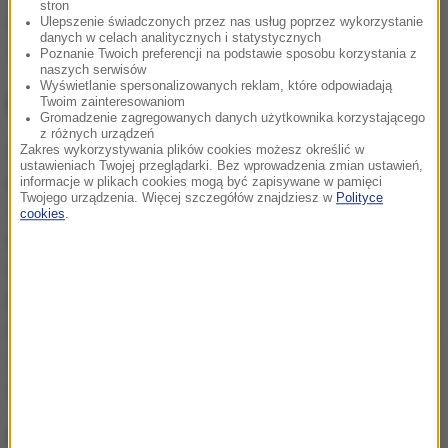
stron
dotychczasowy przewodniczący Rady Nadzorczej
Ulepszenie świadczonych przez nas usług poprzez wykorzystanie
danych w celach analitycznych i statystycznych
ZUS oraz dyrektor generalny MRPiPS.
Poznanie Twoich preferencji na podstawie sposobu korzystania z
naszych serwisów
Wyświetlanie spersonalizowanych reklam, które odpowiadają
Kim jest Liwiusz Laska?
Twoim zainteresowaniom
Gromadzenie zagregowanych danych użytkownika korzystającego
z różnych urządzeń
Liwiusz Laska jest ekspertem z zakresu prawa
Zakres wykorzystywania plików cookies możesz określić w
ustawieniach Twojej przeglądarki. Bez wprowadzenia zmian ustawień,
pracy, administracyjnego i wyborczego. W latach
informacje w plikach cookies mogą być zapisywane w pamięci
Twojego urządzenia. Więcej szczegółów znajdziesz w
Polityce
2016-2018 był Zastępcą Przewodniczącego Komisji
cookies
.
Kodyfikacyjnej Prawa Pracy. Przez 12 lat pełnił
funkcję członka Państwowej Komisji
Egzaminacyjnej do przeprowadzania egzaminu na
tłumacza przysięgłego. Od stycznia 2020 do grudnia
2023 roku był też członkiem Państwowej Komisji
Wyborczej.
W Ministerstwie Rodziny, Pracy i Polityki