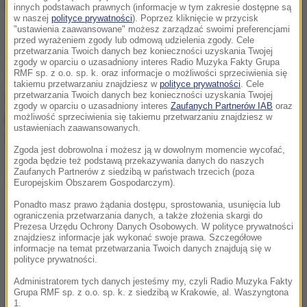
przekazanie władzy.
innych podstawach prawnych (informacje w tym zakresie dostępne są
w naszej
polityce prywatności
). Poprzez kliknięcie w przycisk
"ustawienia zaawansowane" możesz zarządzać swoimi preferencjami
Jeśli opozycja zdobędzie większość, Orban będzie
przed wyrażeniem zgody lub odmową udzielenia zgody. Cele
przetwarzania Twoich danych bez konieczności uzyskania Twojej
miał wiele narzędzi, aby uniemożliwić utworzenie
zgody w oparciu o uzasadniony interes Radio Muzyka Fakty Grupa
nowego rządu, a nawet zwołanie nowego
RMF sp. z o.o. sp. k. oraz informacje o możliwości sprzeciwienia się
takiemu przetwarzaniu znajdziesz w
polityce prywatności
. Cele
parlamentu
- alarmuje Szelenyi.
Jej zdaniem,
przetwarzania Twoich danych bez konieczności uzyskania Twojej
zgody w oparciu o uzasadniony interes
Zaufanych Partnerów IAB
oraz
premier mógłby "wywołać kryzys konstytucyjny i
możliwość sprzeciwienia się takiemu przetwarzaniu znajdziesz w
ustawieniach zaawansowanych.
ogłosić stan wyjątkowy".
Zgoda jest dobrowolna i możesz ją w dowolnym momencie wycofać,
zgoda będzie też podstawą przekazywania danych do naszych
Zaufanych Partnerów z siedzibą w państwach trzecich (poza
Dalsza część artykułu pod materiałem video:
Europejskim Obszarem Gospodarczym).
Ponadto masz prawo żądania dostępu, sprostowania, usunięcia lub
ograniczenia przetwarzania danych, a także złożenia skargi do
Prezesa Urzędu Ochrony Danych Osobowych. W polityce prywatności
znajdziesz informacje jak wykonać swoje prawa. Szczegółowe
informacje na temat przetwarzania Twoich danych znajdują się w
polityce prywatności.
Administratorem tych danych jesteśmy my, czyli Radio Muzyka Fakty
Grupa RMF sp. z o.o. sp. k. z siedzibą w Krakowie, al. Waszyngtona
1.