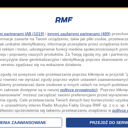
i partnerami IAB (1019)
i
innymi zaufanymi partnerami (489)
przechow
ormacje zawarte na Twoim urządzeniu, takie jak pliki cookie, przetwar
jąc Sikorskiemu, powiedział w programie w prawicowej
jak unikalne identyfikatory, informacje przesyłane przez urządzenia k
i reklam i treści, udostępnienie funkcji mediów społecznościowych pom
ję mu zwłaszcza po tym, kiedy sąd zadecyduje,
suger
woju i poprawny naszych produktów. Za Twoją zgodą my, jak i partner
recyzyjne dane geolokalizacyjne i identyfikację poprzez skanowanie u
serwisu zgadzasz się na wskazane działania.
zgodę na powyższe cele przetwarzania poprzez kliknięcie w przycisk 
z również nie wyrażać zgody poprzez wybór ustawień zaawansowanych
dziemy przetwarzać dane osobowe w innych celach na innych podsta
ym zakresie dostępne są w naszej
polityce prywatności
). Poprzez kliknię
e ma takiego drugiego kraju"
awansowane" możesz zarządzać swoimi preferencjami przed wyrażenie
ia zgody. Cele przetwarzania Twoich danych bez konieczności uzyska
pan się nie boi"
 o uzasadniony interes Radio Muzyka Fakty Grupa RMF sp. z o.o. sp. k
żliwości sprzeciwienia się takiemu przetwarzaniu znajdziesz w
polityce
 udział Cenckiewicza w RBN
nia Twoich danych bez konieczności uzyskania Twojej zgody w oparci
ch Partnerów IAB
oraz możliwość sprzeciwienia się takiemu przetwarza
IENIA ZAAWANSOWANE
PRZEJDŹ DO SERW
aawansowanych.