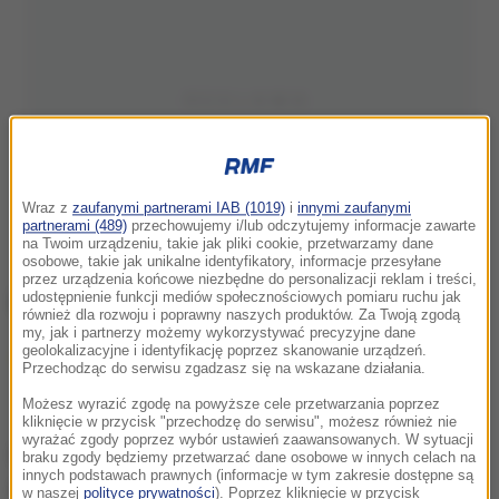
Wraz z
zaufanymi partnerami IAB (1019)
i
innymi zaufanymi
partnerami (489)
przechowujemy i/lub odczytujemy informacje zawarte
na Twoim urządzeniu, takie jak pliki cookie, przetwarzamy dane
osobowe, takie jak unikalne identyfikatory, informacje przesyłane
przez urządzenia końcowe niezbędne do personalizacji reklam i treści,
udostępnienie funkcji mediów społecznościowych pomiaru ruchu jak
również dla rozwoju i poprawny naszych produktów. Za Twoją zgodą
my, jak i partnerzy możemy wykorzystywać precyzyjne dane
geolokalizacyjne i identyfikację poprzez skanowanie urządzeń.
Informacje z Polski i świata znajdziesz na
Przechodząc do serwisu zgadzasz się na wskazane działania.
stronie głównej
RMF24.pl
.
Możesz wyrazić zgodę na powyższe cele przetwarzania poprzez
kliknięcie w przycisk "przechodzę do serwisu", możesz również nie
wyrażać zgody poprzez wybór ustawień zaawansowanych. W sytuacji
Obecne przepisy unijne gwarantują pasażerom
braku zgody będziemy przetwarzać dane osobowe w innych celach na
innych podstawach prawnych (informacje w tym zakresie dostępne są
odszkodowanie (250-600 euro) przy opóźnieniu
w naszej
polityce prywatności
). Poprzez kliknięcie w przycisk