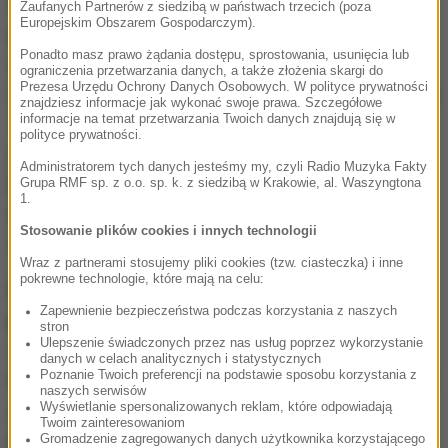
W bieżącym roku odnotowano już pierwsze
Zaufanych Partnerów z siedzibą w państwach trzecich (poza
Europejskim Obszarem Gospodarczym).
przypadki zniszczeń pasiek przez niedźwiedzie. Z
Ponadto masz prawo żądania dostępu, sprostowania, usunięcia lub
danych RDOŚ wynika, że liczba takich zdarzeń w
ograniczenia przetwarzania danych, a także złożenia skargi do
Prezesa Urzędu Ochrony Danych Osobowych. W polityce prywatności
ostatnich latach jest zmienna. W 2015 r. odnotowano
znajdziesz informacje jak wykonać swoje prawa. Szczegółowe
informacje na temat przetwarzania Twoich danych znajdują się w
15 przypadków zniszczeń pasiek, w 2017 r. - 20, a
polityce prywatności.
najwięcej, bo 27 - w 2019 r.
W kolejnych latach
Administratorem tych danych jesteśmy my, czyli Radio Muzyka Fakty
liczba zgłoszeń wynosiła od siedmiu do 14
Grupa RMF sp. z o.o. sp. k. z siedzibą w Krakowie, al. Waszyngtona
1.
rocznie.
Wraz z liczbą szkód zmieniały się kwoty
Stosowanie plików cookies i innych technologii
wypłacanych rekompensat.
Wraz z partnerami stosujemy pliki cookies (tzw. ciasteczka) i inne
pokrewne technologie, które mają na celu:
Najwyższe odszkodowania wypłacono w 2017 r. -
Zapewnienie bezpieczeństwa podczas korzystania z naszych
ponad 48,9 tys. zł
, a także w 2019 r. - ponad 47,1 tys.
stron
Ulepszenie świadczonych przez nas usług poprzez wykorzystanie
zł. Łącznie w latach 2015-2025 pszczelarze z
danych w celach analitycznych i statystycznych
Poznanie Twoich preferencji na podstawie sposobu korzystania z
Małopolski otrzymali niemal 298 tys. zł rekompensat
naszych serwisów
Wyświetlanie spersonalizowanych reklam, które odpowiadają
za szkody wyrządzone przez niedźwiedzie. Wśród
Twoim zainteresowaniom
poszkodowanych jest pszczelarz z Zakopanego
Gromadzenie zagregowanych danych użytkownika korzystającego