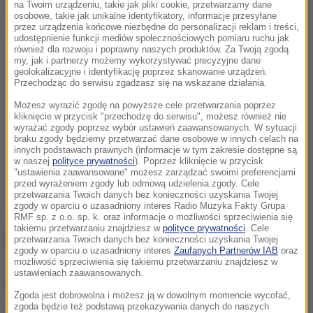
na Twoim urządzeniu, takie jak pliki cookie, przetwarzamy dane
Dalsza część artykułu pod materiałem video:
osobowe, takie jak unikalne identyfikatory, informacje przesyłane
przez urządzenia końcowe niezbędne do personalizacji reklam i treści,
udostępnienie funkcji mediów społecznościowych pomiaru ruchu jak
również dla rozwoju i poprawny naszych produktów. Za Twoją zgodą
my, jak i partnerzy możemy wykorzystywać precyzyjne dane
geolokalizacyjne i identyfikację poprzez skanowanie urządzeń.
Przechodząc do serwisu zgadzasz się na wskazane działania.
Możesz wyrazić zgodę na powyższe cele przetwarzania poprzez
kliknięcie w przycisk "przechodzę do serwisu", możesz również nie
wyrażać zgody poprzez wybór ustawień zaawansowanych. W sytuacji
braku zgody będziemy przetwarzać dane osobowe w innych celach na
innych podstawach prawnych (informacje w tym zakresie dostępne są
w naszej
polityce prywatności
). Poprzez kliknięcie w przycisk
"ustawienia zaawansowane" możesz zarządzać swoimi preferencjami
przed wyrażeniem zgody lub odmową udzielenia zgody. Cele
przetwarzania Twoich danych bez konieczności uzyskania Twojej
zgody w oparciu o uzasadniony interes Radio Muzyka Fakty Grupa
RMF sp. z o.o. sp. k. oraz informacje o możliwości sprzeciwienia się
takiemu przetwarzaniu znajdziesz w
polityce prywatności
. Cele
Pierwsze w tym roku przypadki
przetwarzania Twoich danych bez konieczności uzyskania Twojej
zgody w oparciu o uzasadniony interes
Zaufanych Partnerów IAB
oraz
zniszczeń pasiek przez
możliwość sprzeciwienia się takiemu przetwarzaniu znajdziesz w
ustawieniach zaawansowanych.
niedźwiedzie
Zgoda jest dobrowolna i możesz ją w dowolnym momencie wycofać,
zgoda będzie też podstawą przekazywania danych do naszych