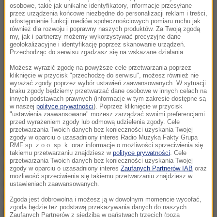
Silne mrozy spowodowały odwołanie zajęć w
osobowe, takie jak unikalne identyfikatory, informacje przesyłane
przez urządzenia końcowe niezbędne do personalizacji reklam i treści,
części szkół w północno-wschodniej Polsce.
udostępnienie funkcji mediów społecznościowych pomiaru ruchu jak
również dla rozwoju i poprawny naszych produktów. Za Twoją zgodą
my, jak i partnerzy możemy wykorzystywać precyzyjne dane
W tym sezonie z powodu wychłodzenia zmarło
geolokalizacyjne i identyfikację poprzez skanowanie urządzeń.
już 38 osób.
Przechodząc do serwisu zgadzasz się na wskazane działania.
Możesz wyrazić zgodę na powyższe cele przetwarzania poprzez
Noc z wtorku na środę przyniesie zmiany w
kliknięcie w przycisk "przechodzę do serwisu", możesz również nie
wyrażać zgody poprzez wybór ustawień zaawansowanych. W sytuacji
pogodzie.
braku zgody będziemy przetwarzać dane osobowe w innych celach na
innych podstawach prawnych (informacje w tym zakresie dostępne są
w naszej
polityce prywatności
). Poprzez kliknięcie w przycisk
Więcej informacji z Polski i ze świata znajdziesz
"ustawienia zaawansowane" możesz zarządzać swoimi preferencjami
przed wyrażeniem zgody lub odmową udzielenia zgody. Cele
na stronie głównej
RMF24.pl
.
przetwarzania Twoich danych bez konieczności uzyskania Twojej
zgody w oparciu o uzasadniony interes Radio Muzyka Fakty Grupa
RMF sp. z o.o. sp. k. oraz informacje o możliwości sprzeciwienia się
Według najnowszych prognoz Instytutu Meteorologii
takiemu przetwarzaniu znajdziesz w
polityce prywatności
. Cele
przetwarzania Twoich danych bez konieczności uzyskania Twojej
i Gospodarki Wodnej najbliższa noc z niedzieli na
zgody w oparciu o uzasadniony interes
Zaufanych Partnerów IAB
oraz
możliwość sprzeciwienia się takiemu przetwarzaniu znajdziesz w
poniedziałek przyniesie ekstremalne ochłodzenie
.
ustawieniach zaawansowanych.
Szczególnie niebezpiecznie będzie na wschodzie
Zgoda jest dobrowolna i możesz ją w dowolnym momencie wycofać,
zgoda będzie też podstawą przekazywania danych do naszych
kraju, gdzie zimne masy powietrza obejmą swoim
Zaufanych Partnerów z siedzibą w państwach trzecich (poza