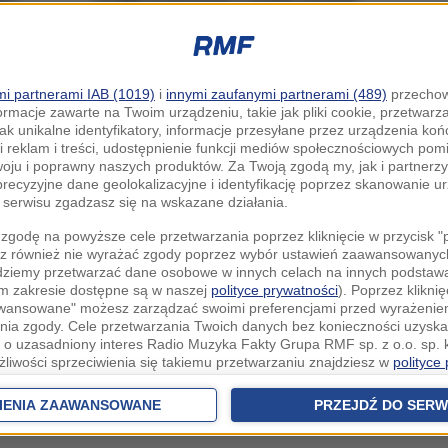
i partnerami IAB (1019)
i
innymi zaufanymi partnerami (489)
przechow
Czwartek, 6 sierpnia (08:31)
ormacje zawarte na Twoim urządzeniu, takie jak pliki cookie, przetwar
 Polak
Wojna o władzę w FIFA. UEFA mówi "dość" 
jak unikalne identyfikatory, informacje przesyłane przez urządzenia k
Infantino
i reklam i treści, udostępnienie funkcji mediów społecznościowych pom
woju i poprawny naszych produktów. Za Twoją zgodą my, jak i partner
recyzyjne dane geolokalizacyjne i identyfikację poprzez skanowanie u
serwisu zgadzasz się na wskazane działania.
1
2
3
...
zgodę na powyższe cele przetwarzania poprzez kliknięcie w przycisk 
z również nie wyrażać zgody poprzez wybór ustawień zaawansowanych
dziemy przetwarzać dane osobowe w innych celach na innych podsta
ym zakresie dostępne są w naszej
polityce prywatności
). Poprzez kliknię
awansowane" możesz zarządzać swoimi preferencjami przed wyrażenie
ia zgody. Cele przetwarzania Twoich danych bez konieczności uzyska
 o uzasadniony interes Radio Muzyka Fakty Grupa RMF sp. z o.o. sp. k
żliwości sprzeciwienia się takiemu przetwarzaniu znajdziesz w
polityce
nia Twoich danych bez konieczności uzyskania Twojej zgody w oparci
ch Partnerów IAB
oraz możliwość sprzeciwienia się takiemu przetwarza
IENIA ZAAWANSOWANE
PRZEJDŹ DO SERW
aawansowanych.