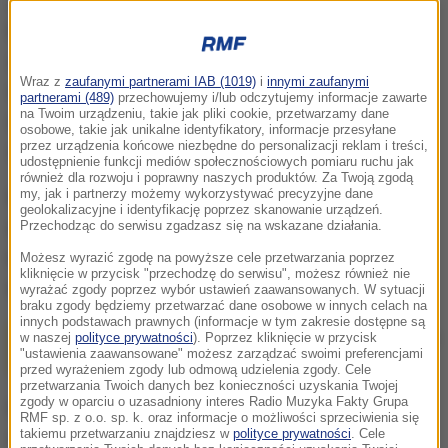
wniosek do Trybunału - wniosek złożony przez
Prokuratora Generalnego - o wyłączenie trzech
sędziów ze składu, w związku z wcześniejszym
Wraz z
zaufanymi partnerami IAB (1019)
i
innymi zaufanymi
wnioskiem prokuratora, dotyczącym wątpliwości co
partnerami (489)
przechowujemy i/lub odczytujemy informacje zawarte
na Twoim urządzeniu, takie jak pliki cookie, przetwarzamy dane
do uchwał, na podstawie których zostali wybrani na
osobowe, takie jak unikalne identyfikatory, informacje przesyłane
przez urządzenia końcowe niezbędne do personalizacji reklam i treści,
sędziów Trybunału Konstytucyjnego.
udostępnienie funkcji mediów społecznościowych pomiaru ruchu jak
również dla rozwoju i poprawny naszych produktów. Za Twoją zgodą
Chodzi o sędziego Zubika, Rymara i Tuleję. Czy to
my, jak i partnerzy możemy wykorzystywać precyzyjne dane
geolokalizacyjne i identyfikację poprzez skanowanie urządzeń.
znaczy, że dopóki te wątpliwości nie będą
Przechodząc do serwisu zgadzasz się na wskazane działania.
rozstrzygnięte, to żadna rozprawa z ich udziałem
Możesz wyrazić zgodę na powyższe cele przetwarzania poprzez
kliknięcie w przycisk "przechodzę do serwisu", możesz również nie
się nie odbędzie?
wyrażać zgody poprzez wybór ustawień zaawansowanych. W sytuacji
braku zgody będziemy przetwarzać dane osobowe w innych celach na
innych podstawach prawnych (informacje w tym zakresie dostępne są
Uważam, że nie należy robić z tego jakiejś sensacji
w naszej
polityce prywatności
). Poprzez kliknięcie w przycisk
"ustawienia zaawansowane" możesz zarządzać swoimi preferencjami
przed wyrażeniem zgody lub odmową udzielenia zgody. Cele
przetwarzania Twoich danych bez konieczności uzyskania Twojej
zgody w oparciu o uzasadniony interes Radio Muzyka Fakty Grupa
Nie, nie, to jeszcze tego nie oznacza. Na razie
RMF sp. z o.o. sp. k. oraz informacje o możliwości sprzeciwienia się
takiemu przetwarzaniu znajdziesz w
polityce prywatności
. Cele
sytuacja jest taka, że zgodnie z obowiązującym w