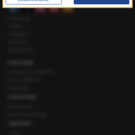
Facebook
Twitter
Instagram
YouTube
Kanały RSS
POLECANE
Gorąca Linia RMF FM
Staż w RMF24
Patronaty
POZOSTAŁE
Newsroom
Radio internetowe
KONTAKT
O nas