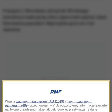
Policjanci z Wrocławia zatrzymali 58-letniego
instruktora nauki jazdy, który zignorował sądowy zakaz
kierowania pojazdami. Mężczyźnie grozi do 5 lat
więzienia.
Wraz z
zaufanymi partnerami IAB (1019)
i
innymi zaufanymi
partnerami (489)
przechowujemy i/lub odczytujemy informacje zawarte
na Twoim urządzeniu, takie jak pliki cookie, przetwarzamy dane