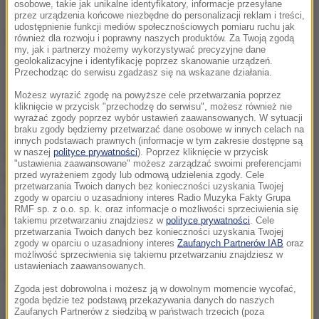
osobowe, takie jak unikalne identyfikatory, informacje przesyłane
przez urządzenia końcowe niezbędne do personalizacji reklam i treści,
udostępnienie funkcji mediów społecznościowych pomiaru ruchu jak
również dla rozwoju i poprawny naszych produktów. Za Twoją zgodą
my, jak i partnerzy możemy wykorzystywać precyzyjne dane
geolokalizacyjne i identyfikację poprzez skanowanie urządzeń.
Więcej informacji z kraju i ze świata
Przechodząc do serwisu zgadzasz się na wskazane działania.
znajdziesz
na stronie głównej rmf24.pl
Możesz wyrazić zgodę na powyższe cele przetwarzania poprzez
kliknięcie w przycisk "przechodzę do serwisu", możesz również nie
wyrażać zgody poprzez wybór ustawień zaawansowanych. W sytuacji
braku zgody będziemy przetwarzać dane osobowe w innych celach na
Samochód nauki jazdy został zatrzymany na ulicy
innych podstawach prawnych (informacje w tym zakresie dostępne są
w naszej
polityce prywatności
). Poprzez kliknięcie w przycisk
Dawida we Wrocławiu. Za kierownicą siedział
"ustawienia zaawansowane" możesz zarządzać swoimi preferencjami
przed wyrażeniem zgody lub odmową udzielenia zgody. Cele
kursant, a fotel pasażera zajmował instruktor.
przetwarzania Twoich danych bez konieczności uzyskania Twojej
Okazało się, że
58-latek ma aktywny sądowy zakaz
zgody w oparciu o uzasadniony interes Radio Muzyka Fakty Grupa
RMF sp. z o.o. sp. k. oraz informacje o możliwości sprzeciwienia się
kierowania pojazdami.
takiemu przetwarzaniu znajdziesz w
polityce prywatności
. Cele
przetwarzania Twoich danych bez konieczności uzyskania Twojej
zgody w oparciu o uzasadniony interes
Zaufanych Partnerów IAB
oraz
Policjanci odkryli także, że samochód
nie miał
możliwość sprzeciwienia się takiemu przetwarzaniu znajdziesz w
ustawieniach zaawansowanych.
aktualnych badań technicznych.
Zgoda jest dobrowolna i możesz ją w dowolnym momencie wycofać,
zgoda będzie też podstawą przekazywania danych do naszych
Zaufanych Partnerów z siedzibą w państwach trzecich (poza
Dalsza część artykułu pod materiałem video: