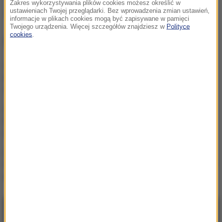
Zakres wykorzystywania plików cookies możesz określić w
ustawieniach Twojej przeglądarki. Bez wprowadzenia zmian ustawień,
Źródło: RMF FM
informacje w plikach cookies mogą być zapisywane w pamięci
Twojego urządzenia. Więcej szczegółów znajdziesz w
Polityce
cookies
.
NAJWAŻNIEJSZE FAKTY
Jechał pod prąd i potrącił
kobietę z wózkiem. Policja
szuka kuriera
Bakterie coli w wodzie na
Dolnym Śląsku. Komunikat
dla 14 miejscowości
Tragiczna śmierć 19-latki.
Prokuratura stawia zarzuty
podejrzanemu
NAJNOWSZE