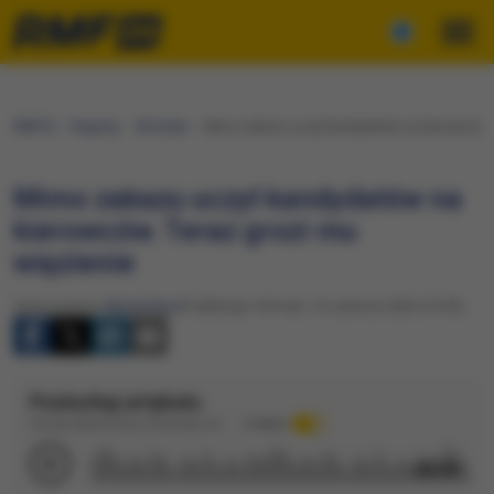
RMF24
Regiony
Wrocław
Mimo zakazu uczył kandydatów na kierowców. T
Mimo zakazu uczył kandydatów na
kierowców. Teraz grozi mu
więzienie
Opracowanie:
Maciej Nycz
Publikacja: Wtorek, 16 czerwca 2026 (10:05)
Posłuchaj artykułu
Dźwięk wygenerowany automatycznie
Podkład
00:49