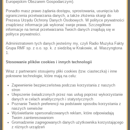
Europejskim Obszarem Gospodarczym).
Ponadto masz prawo żądania dostępu, sprostowania, usunięcia lub
ograniczenia przetwarzania danych, a także złożenia skargi do
Prezesa Urzędu Ochrony Danych Osobowych. W polityce prywatności
znajdziesz informacje jak wykonać swoje prawa. Szczegółowe
informacje na temat przetwarzania Twoich danych znajdują się w
polityce prywatności.
Administratorem tych danych jesteśmy my, czyli Radio Muzyka Fakty
Grupa RMF sp. z o.o. sp. k. z siedzibą w Krakowie, al. Waszyngtona
1.
Stosowanie plików cookies i innych technologii
Wraz z partnerami stosujemy pliki cookies (tzw. ciasteczka) i inne
pokrewne technologie, które mają na celu:
Zapewnienie bezpieczeństwa podczas korzystania z naszych
stron
Ulepszenie świadczonych przez nas usług poprzez wykorzystanie
danych w celach analitycznych i statystycznych
Poznanie Twoich preferencji na podstawie sposobu korzystania z
58-latek odpowie za zignorowanie sądowego zakazu
naszych serwisów
Wyświetlanie spersonalizowanych reklam, które odpowiadają
i wykroczenia związane ze stanem technicznym
Twoim zainteresowaniom
Gromadzenie zagregowanych danych użytkownika korzystającego
pojazdu.
Grozi mu do 5 lat więzienia.
z różnych urządzeń