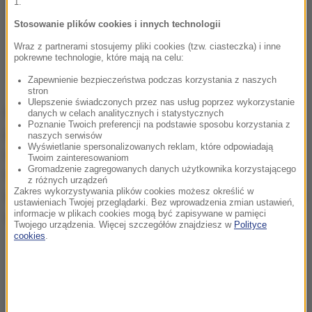
1.
Stosowanie plików cookies i innych technologii
Wraz z partnerami stosujemy pliki cookies (tzw. ciasteczka) i inne
pokrewne technologie, które mają na celu:
Zapewnienie bezpieczeństwa podczas korzystania z naszych
stron
Ulepszenie świadczonych przez nas usług poprzez wykorzystanie
Kobietę, która przejeżdżała przez Tychy, skierowano
danych w celach analitycznych i statystycznych
Poznanie Twoich preferencji na podstawie sposobu korzystania z
pod miejscową jednostkę straży pożarnej. Na
naszych serwisów
Wyświetlanie spersonalizowanych reklam, które odpowiadają
miejsce wezwano także pogotowie. Jak relacjonuje
Twoim zainteresowaniom
Gromadzenie zagregowanych danych użytkownika korzystającego
tyska straż pożarna,
służby po dotarciu na miejsce
z różnych urządzeń
Zakres wykorzystywania plików cookies możesz określić w
wyciągnęli niemowlę z auta, a następnie przystąpili
ustawieniach Twojej przeglądarki. Bez wprowadzenia zmian ustawień,
informacje w plikach cookies mogą być zapisywane w pamięci
do resuscytacji krążeniowo-oddechowej.
Twojego urządzenia. Więcej szczegółów znajdziesz w
Polityce
cookies
.