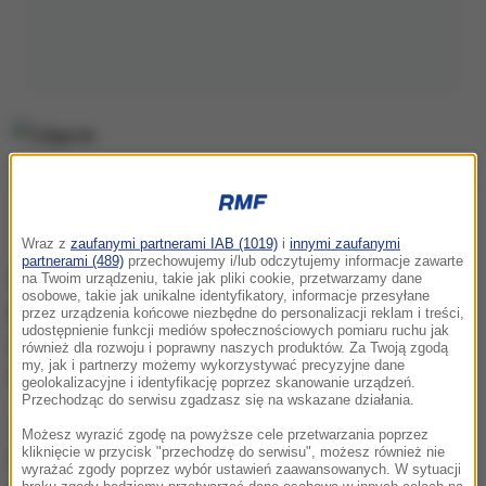
Więcej informacji z Polski i świata znajdziesz na
RMF24.pl
.
Wraz z
zaufanymi partnerami IAB (1019)
i
innymi zaufanymi
partnerami (489)
przechowujemy i/lub odczytujemy informacje zawarte
Pierwszy etap remontu ruszy już
22 czerwca i
na Twoim urządzeniu, takie jak pliki cookie, przetwarzamy dane
osobowe, takie jak unikalne identyfikatory, informacje przesyłane
potrwa do 28 czerwca
. W tym czasie prace będą
przez urządzenia końcowe niezbędne do personalizacji reklam i treści,
udostępnienie funkcji mediów społecznościowych pomiaru ruchu jak
prowadzone nocami, a ich głównym celem jest
również dla rozwoju i poprawny naszych produktów. Za Twoją zgodą
my, jak i partnerzy możemy wykorzystywać precyzyjne dane
budowa tzw. „przejazdówek” przez torowisko.
geolokalizacyjne i identyfikację poprzez skanowanie urządzeń.
Przechodząc do serwisu zgadzasz się na wskazane działania.
Jak przekazali urzędnicy, w tym okresie
tramwaje
Możesz wyrazić zgodę na powyższe cele przetwarzania poprzez
kliknięcie w przycisk "przechodzę do serwisu", możesz również nie
nie będą kursować w nocy, a w dzień pojadą bez
wyrażać zgody poprzez wybór ustawień zaawansowanych. W sytuacji