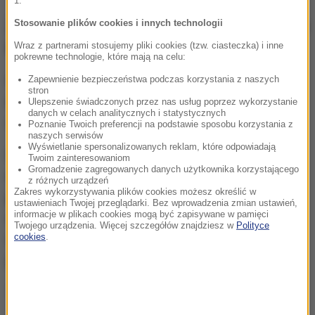
1.
Zmiany dla kierowców – jeden pas w
Stosowanie plików cookies i innych technologii
każdym kierunku
Wraz z partnerami stosujemy pliki cookies (tzw. ciasteczka) i inne
pokrewne technologie, które mają na celu:
Drugi etap prac rozpocznie się
29 czerwca i potrwa
Zapewnienie bezpieczeństwa podczas korzystania z naszych
stron
do końca lipca
. W tym czasie remontowana będzie
Ulepszenie świadczonych przez nas usług poprzez wykorzystanie
danych w celach analitycznych i statystycznych
część mostu od strony Dąbia.
Poznanie Twoich preferencji na podstawie sposobu korzystania z
naszych serwisów
Wyświetlanie spersonalizowanych reklam, które odpowiadają
Dla kierowców oznacza to poważne ograniczenia –
Twoim zainteresowaniom
Gromadzenie zagregowanych danych użytkownika korzystającego
ruch samochodowy będzie odbywał się tylko
z różnych urządzeń
Zakres wykorzystywania plików cookies możesz określić w
jednym pasem w każdym kierunku
. Przejazd przez
ustawieniach Twojej przeglądarki. Bez wprowadzenia zmian ustawień,
informacje w plikach cookies mogą być zapisywane w pamięci
most będzie możliwy jedną stroną przeprawy, z
Twojego urządzenia. Więcej szczegółów znajdziesz w
Polityce
cookies
.
wykorzystaniem "przejazdówek" przygotowanych w
pierwszym etapie.
Tramwaje w tym czasie będą kursować bez zmian.