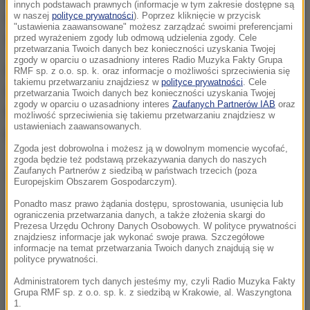
innych podstawach prawnych (informacje w tym zakresie dostępne są
na poszukiwaniu miejsca prawdopodobnego
w naszej
polityce prywatności
). Poprzez kliknięcie w przycisk
"ustawienia zaawansowane" możesz zarządzać swoimi preferencjami
zarzewia ognia.
przed wyrażeniem zgody lub odmową udzielenia zgody. Cele
przetwarzania Twoich danych bez konieczności uzyskania Twojej
zgody w oparciu o uzasadniony interes Radio Muzyka Fakty Grupa
Podczas oględzin prokuratorzy zabezpieczyli
RMF sp. z o.o. sp. k. oraz informacje o możliwości sprzeciwienia się
takiemu przetwarzaniu znajdziesz w
polityce prywatności
. Cele
materiał dowodowy, który zostanie poddany
przetwarzania Twoich danych bez konieczności uzyskania Twojej
zgody w oparciu o uzasadniony interes
Zaufanych Partnerów IAB
oraz
badaniom przez biegłych m.in. z zakresu
możliwość sprzeciwienia się takiemu przetwarzaniu znajdziesz w
ustawieniach zaawansowanych.
pożarnictwa.
Zgoda jest dobrowolna i możesz ją w dowolnym momencie wycofać,
zgoda będzie też podstawą przekazywania danych do naszych
Zaufanych Partnerów z siedzibą w państwach trzecich (poza
Dalsza część artykułu pod materiałem video:
Europejskim Obszarem Gospodarczym).
Ponadto masz prawo żądania dostępu, sprostowania, usunięcia lub
ograniczenia przetwarzania danych, a także złożenia skargi do
Prezesa Urzędu Ochrony Danych Osobowych. W polityce prywatności
znajdziesz informacje jak wykonać swoje prawa. Szczegółowe
informacje na temat przetwarzania Twoich danych znajdują się w
polityce prywatności.
Administratorem tych danych jesteśmy my, czyli Radio Muzyka Fakty
Grupa RMF sp. z o.o. sp. k. z siedzibą w Krakowie, al. Waszyngtona
1.