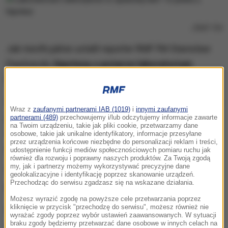
/
RMF FM
Jak nieoficjalnie ustalił reporter RMF FM Stanisław
Pawłowski,
hipotezę o pożarze laboratorium
narkotykowego wysnuł biegły
.
Śledczy nie chcą jednak ujawniać, czy, a jeżeli tak, to
Wraz z
zaufanymi partnerami IAB (1019)
i
innymi zaufanymi
jakie przedmioty lub dowody, które mogłyby
partnerami (489)
przechowujemy i/lub odczytujemy informacje zawarte
na Twoim urządzeniu, takie jak pliki cookie, przetwarzamy dane
świadczyć o produkcji narkotyków w hali, zostały
osobowe, takie jak unikalne identyfikatory, informacje przesyłane
przez urządzenia końcowe niezbędne do personalizacji reklam i treści,
odnalezione w pogorzelisku.
udostępnienie funkcji mediów społecznościowych pomiaru ruchu jak
również dla rozwoju i poprawny naszych produktów. Za Twoją zgodą
my, jak i partnerzy możemy wykorzystywać precyzyjne dane
"Jest to jedna z hipotez, którą bierzemy pod
geolokalizacyjne i identyfikację poprzez skanowanie urządzeń.
Przechodząc do serwisu zgadzasz się na wskazane działania.
uwagę"
- usłyszał nasz dziennikarz.
Możesz wyrazić zgodę na powyższe cele przetwarzania poprzez
kliknięcie w przycisk "przechodzę do serwisu", możesz również nie
W zeszłym tygodniu rozpoczęły się oględziny w
wyrażać zgody poprzez wybór ustawień zaawansowanych. W sytuacji
braku zgody będziemy przetwarzać dane osobowe w innych celach na
środku hali. Działania w głównej mierze skupiły się