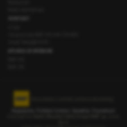
Newsroom
Radio internetowe
KONTAKT
O nas
Gorąca Linia RMF FM: 600 700 800
email: fakty@rmf.fm
APLIKACJE MOBILNE
RMF FM
RMF ON
Korzystanie z portalu oznacza akceptację
Regulaminu
.
Polityka Cookies
.
SpeakUp
.
Prywatność
.
Copyright by
Radio Muzyka Fakty Grupa RMF sp. z o.o.
sp. k.