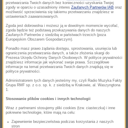
przetwarzania Twoich danych bez konieczności uzyskania Twojej
zgody w oparciu o uzasadniony interes
Zaufanych Partnerów IAB
oraz
możliwość sprzeciwienia się takiemu przetwarzaniu znajdziesz w
ustawieniach zaawansowanych.
Zgoda jest dobrowolna i możesz ją w dowolnym momencie wycofać,
zgoda będzie też podstawą przekazywania danych do naszych
Zaufanych Partnerów z siedzibą w państwach trzecich (poza
Europejskim Obszarem Gospodarczym).
Ponadto masz prawo żądania dostępu, sprostowania, usunięcia lub
ograniczenia przetwarzania danych, a także złożenia skargi do
Prezesa Urzędu Ochrony Danych Osobowych. W polityce prywatności
znajdziesz informacje jak wykonać swoje prawa. Szczegółowe
informacje na temat przetwarzania Twoich danych znajdują się w
polityce prywatności.
Administratorem tych danych jesteśmy my, czyli Radio Muzyka Fakty
Z ustaleń śledczych wynika, że mężczyzna wjechał
Grupa RMF sp. z o.o. sp. k. z siedzibą w Krakowie, al. Waszyngtona
1.
na deptak na ulicy Stągiewnej od strony ulicy
Chmielnej, dalej Zielonym Mostem wjechał na Długi
Stosowanie plików cookies i innych technologii
Targ, potem na Długą, gdzie zawrócił i tą samą drogę
Wraz z partnerami stosujemy pliki cookies (tzw. ciasteczka) i inne
pokrewne technologie, które mają na celu:
wracał. Na skrzyżowaniu z Chmielną uderzył w
Zapewnienie bezpieczeństwa podczas korzystania z naszych
latarnię, nieopodal zatrzymali go przechodnie.
stron