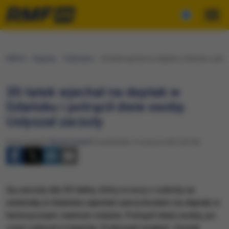
RMF24
Regiony
Trójmiasto
30-latek wjechał na deptak w Gdańsku i potrą
30-latek wjechał na deptak w
Gdańsku i potrącił dwie osoby.
Usłyszał zarzuty
Opracowanie:
Renata Gaweł
Poniedziałek, 6 czerwca 2022 (20:50)
Są zarzuty dla 30-latka, który w nocy z soboty na
niedzielę w Gdańsku wjechał samochodem na deptak w
historycznym centrum miasta. Potrącił dwie osoby, po
czym uderzył w latarnię. Próbował uciekać. Został