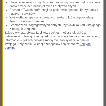
Ulepszenie świadczonych przez nas usług poprzez wykorzystanie
danych w celach analitycznych i statystycznych
W tym czasie - jak przekazał RMF FM Mariusz
Poznanie Twoich preferencji na podstawie sposobu korzystania z
naszych serwisów
Duszyński z Prokuratury Okręgowej w Gdańsku - co
Wyświetlanie spersonalizowanych reklam, które odpowiadają
Twoim zainteresowaniom
najmniej 6 pieszych kierowca zmusił do ucieczki z
Gromadzenie zagregowanych danych użytkownika korzystającego
z różnych urządzeń
jego toru jazdy, 2 osoby zostały poszkodowane. Na
Zakres wykorzystywania plików cookies możesz określić w
razie nie ma jeszcze decyzji czy prokuratorzy
ustawieniach Twojej przeglądarki. Bez wprowadzenia zmian ustawień,
informacje w plikach cookies mogą być zapisywane w pamięci
zawnioskują o areszt.
Twojego urządzenia. Więcej szczegółów znajdziesz w
Polityce
cookies
.