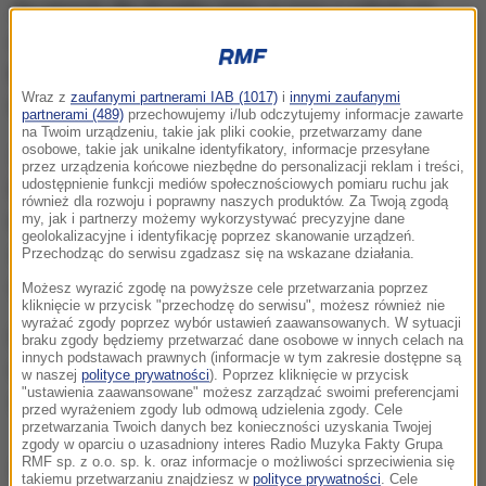
Są zarzuty dla 30-latka, który w nocy z soboty na
niedzielę w Gdańsku
wjechał na deptak w
historycznym centrum miasta i potrącił ludzi.
Wraz z
zaufanymi partnerami IAB (1017)
i
innymi zaufanymi
Mężczyzna jest przesłuchiwany w prokuraturze.
partnerami (489)
przechowujemy i/lub odczytujemy informacje zawarte
na Twoim urządzeniu, takie jak pliki cookie, przetwarzamy dane
osobowe, takie jak unikalne identyfikatory, informacje przesyłane
30-latek podejrzany jest o sprowadzenie
przez urządzenia końcowe niezbędne do personalizacji reklam i treści,
udostępnienie funkcji mediów społecznościowych pomiaru ruchu jak
bezpośredniego niebezpieczeństwa spowodowania
również dla rozwoju i poprawny naszych produktów. Za Twoją zgodą
katastrofy w ruchu lądowym i w następstwie
my, jak i partnerzy możemy wykorzystywać precyzyjne dane
geolokalizacyjne i identyfikację poprzez skanowanie urządzeń.
spowodowanie uszczerbku na zdrowiu u dwóch
Przechodząc do serwisu zgadzasz się na wskazane działania.
osób.
Tylko za to grozi mu do 8 lat więzienia.
Możesz wyrazić zgodę na powyższe cele przetwarzania poprzez
kliknięcie w przycisk "przechodzę do serwisu", możesz również nie
wyrażać zgody poprzez wybór ustawień zaawansowanych. W sytuacji
Drugi zarzut związany jest z groźbami karalnymi i
braku zgody będziemy przetwarzać dane osobowe w innych celach na
innych podstawach prawnych (informacje w tym zakresie dostępne są
naruszeniem nietykalności kobiety. Miał do niej
w naszej
polityce prywatności
). Poprzez kliknięcie w przycisk
"ustawienia zaawansowane" możesz zarządzać swoimi preferencjami
strzelać z pistoletu na kulki.
przed wyrażeniem zgody lub odmową udzielenia zgody. Cele
przetwarzania Twoich danych bez konieczności uzyskania Twojej
zgody w oparciu o uzasadniony interes Radio Muzyka Fakty Grupa
RMF sp. z o.o. sp. k. oraz informacje o możliwości sprzeciwienia się
Dalsza część artykułu pod materiałem video:
takiemu przetwarzaniu znajdziesz w
polityce prywatności
. Cele