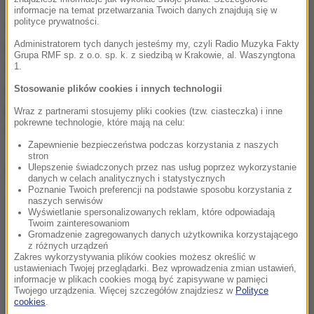
Zdrowia o takim właśnie ograniczaniu czasu pracy i
informacje na temat przetwarzania Twoich danych znajdują się w
wprowadzeniu alertów, kiedy lekarz dany czas by
polityce prywatności.
przekraczał.
Dzisiaj lekarze na kontraktach są bez
Administratorem tych danych jesteśmy my, czyli Radio Muzyka Fakty
Grupa RMF sp. z o.o. sp. k. z siedzibą w Krakowie, al. Waszyngtona
żadnej kontroli, mogą pracować ciągiem przez wiele
1.
godzin. Te zmiany mają służyć odpoczynkowi, dobru
Stosowanie plików cookies i innych technologii
pacjenta, poprawieniu jakości opieki
- tłumaczy w
Wraz z partnerami stosujemy pliki cookies (tzw. ciasteczka) i inne
pokrewne technologie, które mają na celu:
rozmowie z RMF FM prezes Izby Łukasz Jankowski.
Zapewnienie bezpieczeństwa podczas korzystania z naszych
stron
Ulepszenie świadczonych przez nas usług poprzez wykorzystanie
Dalsza część artykułu pod materiałem video:
danych w celach analitycznych i statystycznych
Poznanie Twoich preferencji na podstawie sposobu korzystania z
naszych serwisów
Wyświetlanie spersonalizowanych reklam, które odpowiadają
Twoim zainteresowaniom
Gromadzenie zagregowanych danych użytkownika korzystającego
z różnych urządzeń
Zakres wykorzystywania plików cookies możesz określić w
ustawieniach Twojej przeglądarki. Bez wprowadzenia zmian ustawień,
informacje w plikach cookies mogą być zapisywane w pamięci
Twojego urządzenia. Więcej szczegółów znajdziesz w
Polityce
cookies
.