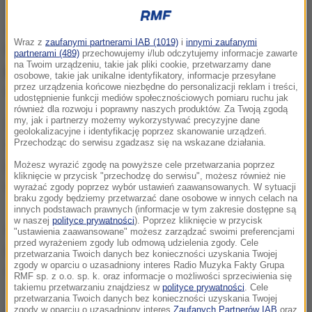
Jak przekazał rzecznik Prokuratury Okręgowej w
Wraz z
zaufanymi partnerami IAB (1019)
i
innymi zaufanymi
Poznaniu prok. Łukasz Wawrzyniak,
podejrzany
partnerami (489)
przechowujemy i/lub odczytujemy informacje zawarte
na Twoim urządzeniu, takie jak pliki cookie, przetwarzamy dane
przyznał się do zabójstwa
. Złożył obszerne
osobowe, takie jak unikalne identyfikatory, informacje przesyłane
przez urządzenia końcowe niezbędne do personalizacji reklam i treści,
wyjaśnienia. Trafił do aresztu.
udostępnienie funkcji mediów społecznościowych pomiaru ruchu jak
również dla rozwoju i poprawny naszych produktów. Za Twoją zgodą
my, jak i partnerzy możemy wykorzystywać precyzyjne dane
Zwłoki 39-latka mieszkańca Brenna znalazł w Wigilię
geolokalizacyjne i identyfikację poprzez skanowanie urządzeń.
sąsiad. Śledczy ustalili, że zabójstwa mógł dokonać
Przechodząc do serwisu zgadzasz się na wskazane działania.
jeden z mieszkających w sąsiedztwie znajomych
Możesz wyrazić zgodę na powyższe cele przetwarzania poprzez
kliknięcie w przycisk "przechodzę do serwisu", możesz również nie
ofiary.
wyrażać zgody poprzez wybór ustawień zaawansowanych. W sytuacji
braku zgody będziemy przetwarzać dane osobowe w innych celach na
innych podstawach prawnych (informacje w tym zakresie dostępne są
w naszej
polityce prywatności
). Poprzez kliknięcie w przycisk
Zabójstwa dokonano przy użyciu maczety
, którą
"ustawienia zaawansowane" możesz zarządzać swoimi preferencjami
przed wyrażeniem zgody lub odmową udzielenia zgody. Cele
podejrzany przyniósł ze sobą z mieszkania. Sprawca
przetwarzania Twoich danych bez konieczności uzyskania Twojej
zgody w oparciu o uzasadniony interes Radio Muzyka Fakty Grupa
zadał kilkanaście ciosów w głowę, także kilka w ręce
RMF sp. z o.o. sp. k. oraz informacje o możliwości sprzeciwienia się
takiemu przetwarzaniu znajdziesz w
polityce prywatności
. Cele
- mówi prok. Wawrzyniak.
Gdy pokrzywdzony był już
przetwarzania Twoich danych bez konieczności uzyskania Twojej
nieprzytomny i leżał na podłodze,
podejrzany zabrał
zgody w oparciu o uzasadniony interes
Zaufanych Partnerów IAB
oraz