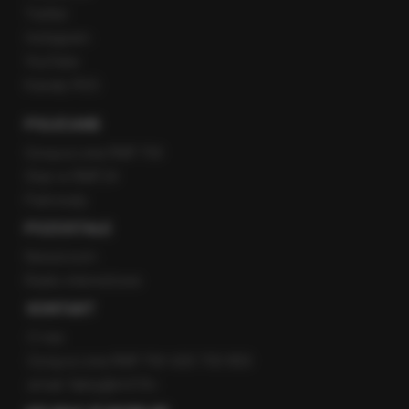
Twitter
Instagram
YouTube
Kanały RSS
POLECANE
Gorąca Linia RMF FM
Staż w RMF24
Patronaty
POZOSTAŁE
Newsroom
Radio internetowe
KONTAKT
O nas
Gorąca Linia RMF FM: 600 700 800
email: fakty@rmf.fm