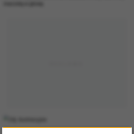
maczetą w głowę.
Zdj. ilustracyjne