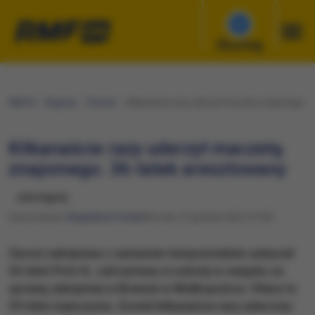
Słuchaj
RMF24
Regiony
Poznań
Kilkanaście razy uderzył maczetą znajomego. 3
Kilkanaście razy uderzył maczetą
znajomego. 36-latek aresztowany
udostępnij
Opracowanie:
Magdalena Partyła
Wtorek, 27 grudnia 2022 (12:09)
Zarzut zabójstwa z zamiarem bezpośrednim usłyszał
36-letni Piotr N., zatrzymany w sobotę w związku ze
sprawą zabójstwa w Brennie w Wielkopolsce. Ofiara to
39-letni mężczyzna. Został kilkanaście razy uderzony