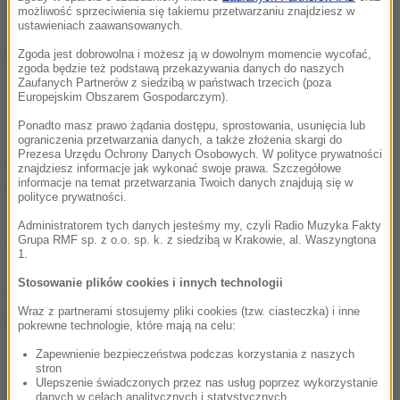
możliwość sprzeciwienia się takiemu przetwarzaniu znajdziesz w
mu portfel z pieniędzmi, tam było ok. 300 zł
- dodał
ustawieniach zaawansowanych.
prokurator.
Zgoda jest dobrowolna i możesz ją w dowolnym momencie wycofać,
zgoda będzie też podstawą przekazywania danych do naszych
Zaufanych Partnerów z siedzibą w państwach trzecich (poza
Europejskim Obszarem Gospodarczym).
Z wyjaśnień składanych przez podejrzanego wynika,
Ponadto masz prawo żądania dostępu, sprostowania, usunięcia lub
że 23 grudnia odwiedził znajomego 39-latka. Razem
ograniczenia przetwarzania danych, a także złożenia skargi do
Prezesa Urzędu Ochrony Danych Osobowych. W polityce prywatności
pili alkohol. Gdy 39-latek odmówił pożyczki, o którą
znajdziesz informacje jak wykonać swoje prawa. Szczegółowe
informacje na temat przetwarzania Twoich danych znajdują się w
poprosił podejrzany, ten się zdenerwował, poszedł
polityce prywatności.
do siebie,
przyniósł maczetę i zaatakował
Administratorem tych danych jesteśmy my, czyli Radio Muzyka Fakty
znajomego od tyłu.
Grupa RMF sp. z o.o. sp. k. z siedzibą w Krakowie, al. Waszyngtona
1.
Stosowanie plików cookies i innych technologii
Piotr N. został zatrzymany w dniu znalezienia zwłok.
Wraz z partnerami stosujemy pliki cookies (tzw. ciasteczka) i inne
Miał przy sobie pieniądze zabrane zabitemu.
pokrewne technologie, które mają na celu:
Zapewnienie bezpieczeństwa podczas korzystania z naszych
stron
Ulepszenie świadczonych przez nas usług poprzez wykorzystanie
Źródło: PAP
danych w celach analitycznych i statystycznych