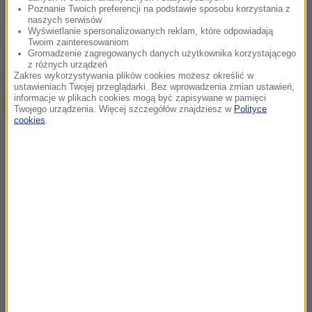
Poznanie Twoich preferencji na podstawie sposobu korzystania z
zabójstwo
Tagi:
naszych serwisów
Wyświetlanie spersonalizowanych reklam, które odpowiadają
Twoim zainteresowaniom
Gromadzenie zagregowanych danych użytkownika korzystającego
chcesz widzieć więcej artykułów od RMF24?
dodaj w
z różnych urządzeń
Google
Zakres wykorzystywania plików cookies możesz określić w
ustawieniach Twojej przeglądarki. Bez wprowadzenia zmian ustawień,
informacje w plikach cookies mogą być zapisywane w pamięci
Twojego urządzenia. Więcej szczegółów znajdziesz w
Polityce
cookies
.