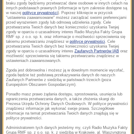
braku zgody będziemy przetwarzać dane osobowe w innych celach na
osobom udało się dopłynąć do brzegu, jedna została
innych podstawach prawnych (informacje w tym zakresie dostępne są
w naszej
polityce prywatności
). Poprzez kliknięcie w przycisk
wyciągnięta z wody przez strażaków, czwarta osoba
"ustawienia zaawansowane" możesz zarządzać swoimi preferencjami
przed wyrażeniem zgody lub odmową udzielenia zgody. Cele
zaginęła.
przetwarzania Twoich danych bez konieczności uzyskania Twojej
zgody w oparciu o uzasadniony interes Radio Muzyka Fakty Grupa
RMF sp. z o.o. sp. k. oraz informacje o możliwości sprzeciwienia się
takiemu przetwarzaniu znajdziesz w
polityce prywatności
. Cele
Dalsza część artykułu pod materiałem video:
przetwarzania Twoich danych bez konieczności uzyskania Twojej
zgody w oparciu o uzasadniony interes
Zaufanych Partnerów IAB
oraz
możliwość sprzeciwienia się takiemu przetwarzaniu znajdziesz w
ustawieniach zaawansowanych.
Zgoda jest dobrowolna i możesz ją w dowolnym momencie wycofać,
zgoda będzie też podstawą przekazywania danych do naszych
Zaufanych Partnerów z siedzibą w państwach trzecich (poza
Europejskim Obszarem Gospodarczym).
Ponadto masz prawo żądania dostępu, sprostowania, usunięcia lub
ograniczenia przetwarzania danych, a także złożenia skargi do
Prezesa Urzędu Ochrony Danych Osobowych. W polityce prywatności
znajdziesz informacje jak wykonać swoje prawa. Szczegółowe
informacje na temat przetwarzania Twoich danych znajdują się w
polityce prywatności.
Administratorem tych danych jesteśmy my, czyli Radio Muzyka Fakty
Grupa RMF sp. z o.o. sp. k. z siedzibą w Krakowie, al. Waszyngtona