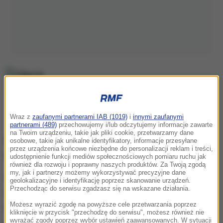
Bądź na bieżąco. Jeszcze więcej informacji
znajdziesz na stronie głównej
RMF24.pl
.
Wraz z
zaufanymi partnerami IAB (1019)
i
innymi zaufanymi
partnerami (489)
przechowujemy i/lub odczytujemy informacje zawarte
na Twoim urządzeniu, takie jak pliki cookie, przetwarzamy dane
Do tragicznego zdarzenia doszło we wtorek rano
osobowe, takie jak unikalne identyfikatory, informacje przesyłane
przez urządzenia końcowe niezbędne do personalizacji reklam i treści,
na jeziorze Juksty w okolicach Śniadowa.
udostępnienie funkcji mediów społecznościowych pomiaru ruchu jak
również dla rozwoju i poprawny naszych produktów. Za Twoją zgodą
my, jak i partnerzy możemy wykorzystywać precyzyjne dane
Czterech nastolatków, tegorocznych maturzystów z
geolokalizacyjne i identyfikację poprzez skanowanie urządzeń.
Przechodząc do serwisu zgadzasz się na wskazane działania.
województwa mazowieckiego, wypoczywało na
Możesz wyrazić zgodę na powyższe cele przetwarzania poprzez
Mazurach. Pływali rowerem wodnym. W trakcie
kliknięcie w przycisk "przechodzę do serwisu", możesz również nie
wyrażać zgody poprzez wybór ustawień zaawansowanych. W sytuacji
przesiadania się na nim doszło do wywrotki. Dwóm