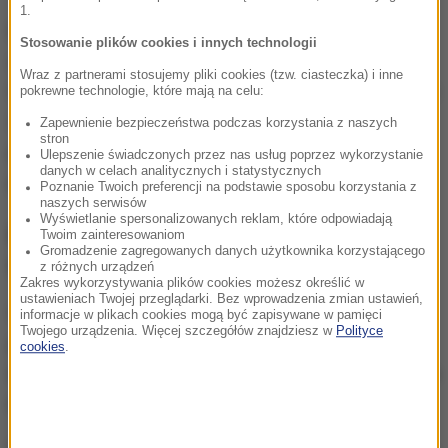
1.
Po ponad ośmiu godzinach poszukiwań, w których
Stosowanie plików cookies i innych technologii
uczestniczyli strażacy z Mrągowa, Giżycka i
Wraz z partnerami stosujemy pliki cookies (tzw. ciasteczka) i inne
Olsztyna, ciało nastolatka odnaleziono na głębokości
pokrewne technologie, które mają na celu:
24 metrów, około stu metrów od brzegu. Jak
Zapewnienie bezpieczeństwa podczas korzystania z naszych
stron
poinformowała policja, "został już zidentyfikowany
Ulepszenie świadczonych przez nas usług poprzez wykorzystanie
danych w celach analitycznych i statystycznych
przez osobę z najbliższej rodziny".
Poznanie Twoich preferencji na podstawie sposobu korzystania z
naszych serwisów
Wyświetlanie spersonalizowanych reklam, które odpowiadają
Prokuratura bada okoliczności
Twoim zainteresowaniom
Gromadzenie zagregowanych danych użytkownika korzystającego
tragedii
z różnych urządzeń
Zakres wykorzystywania plików cookies możesz określić w
ustawieniach Twojej przeglądarki. Bez wprowadzenia zmian ustawień,
W środę prokuratura rejonowa w Mrągowie
informacje w plikach cookies mogą być zapisywane w pamięci
Twojego urządzenia. Więcej szczegółów znajdziesz w
Polityce
poinformowała
o wszczęciu śledztwa, które ma
cookies
.
wyjaśnić przyczyny i okoliczności śmierci młodego
mężczyzny.