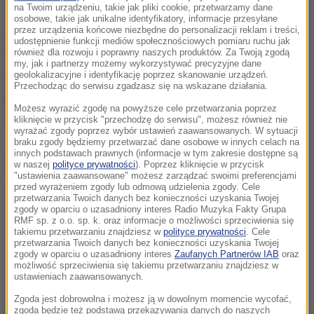
na Twoim urządzeniu, takie jak pliki cookie, przetwarzamy dane
aktywistka, która nagłaśniała m.in. przypadki
osobowe, takie jak unikalne identyfikatory, informacje przesyłane
przez urządzenia końcowe niezbędne do personalizacji reklam i treści,
domniemanej korupcji władz i nieprawidłowości w
udostępnienie funkcji mediów społecznościowych pomiaru ruchu jak
również dla rozwoju i poprawny naszych produktów. Za Twoją zgodą
handlu ziemią, 8 czerwca została znaleziona
my, jak i partnerzy możemy wykorzystywać precyzyjne dane
martwa w swoim mieszkaniu w miejscowości
geolokalizacyjne i identyfikację poprzez skanowanie urządzeń.
Przechodząc do serwisu zgadzasz się na wskazane działania.
Montañita. Śledztwo w sprawie jej śmierci prowadzi
Możesz wyrazić zgodę na powyższe cele przetwarzania poprzez
zarówno prokuratura ekwadorska, jak i polska.
kliknięcie w przycisk "przechodzę do serwisu", możesz również nie
wyrażać zgody poprzez wybór ustawień zaawansowanych. W sytuacji
braku zgody będziemy przetwarzać dane osobowe w innych celach na
innych podstawach prawnych (informacje w tym zakresie dostępne są
Dalsza część artykułu pod materiałem video:
w naszej
polityce prywatności
). Poprzez kliknięcie w przycisk
"ustawienia zaawansowane" możesz zarządzać swoimi preferencjami
przed wyrażeniem zgody lub odmową udzielenia zgody. Cele
przetwarzania Twoich danych bez konieczności uzyskania Twojej
zgody w oparciu o uzasadniony interes Radio Muzyka Fakty Grupa
RMF sp. z o.o. sp. k. oraz informacje o możliwości sprzeciwienia się
takiemu przetwarzaniu znajdziesz w
polityce prywatności
. Cele
przetwarzania Twoich danych bez konieczności uzyskania Twojej
zgody w oparciu o uzasadniony interes
Zaufanych Partnerów IAB
oraz
możliwość sprzeciwienia się takiemu przetwarzaniu znajdziesz w
ustawieniach zaawansowanych.
Zgoda jest dobrowolna i możesz ją w dowolnym momencie wycofać,
zgoda będzie też podstawą przekazywania danych do naszych