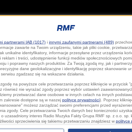
edztwa
i partnerami IAB (1017)
i
innymi zaufanymi partnerami (489)
przechow
ły, że mogło dojść do samobójstwa. Jednak lokalne me
ormacje zawarte na Twoim urządzeniu, takie jak pliki cookie, przetwar
jak unikalne identyfikatory, informacje przesyłane przez urządzenia k
zę, zwracając uwagę, że została ona ogłoszona przed
i reklam i treści, udostępnienie funkcji mediów społecznościowych pom
woju i poprawny naszych produktów. Za Twoją zgodą my, jak i partner
riela Panchana oceniła, że takie działania mogą wskaz
recyzyjne dane geolokalizacyjne i identyfikację poprzez skanowanie u
serwisu zgadzasz się na wskazane działania.
zgodę na powyższe cele przetwarzania poprzez kliknięcie w przycisk 
wo w sprawie domniemanego kobietobójstwa (femicidio)
z również nie wyrażać zgody poprzez wybór ustawień zaawansowanych
dziemy przetwarzać dane osobowe w innych celach na innych podsta
ztynie wszczęła postępowanie dotyczące nieumyślnego
ym zakresie dostępne są w naszej
polityce prywatności
). Poprzez kliknię
awansowane" możesz zarządzać swoimi preferencjami przed wyrażenie
ia zgody. Cele przetwarzania Twoich danych bez konieczności uzyska
 o uzasadniony interes Radio Muzyka Fakty Grupa RMF sp. z o.o. sp. k
powtórnej sekcji zwłok z udziałem zagranicznych biegł
żliwości sprzeciwienia się takiemu przetwarzaniu znajdziesz w
polityce
nia Twoich danych bez konieczności uzyskania Twojej zgody w oparci
ledztwa dołączą dwaj medycy sądowi z Argentyny jako
ch Partnerów IAB
oraz możliwość sprzeciwienia się takiemu przetwarza