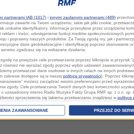
i partnerami IAB (1017)
i
innymi zaufanymi partnerami (489)
przechow
ormacje zawarte na Twoim urządzeniu, takie jak pliki cookie, przetwar
jak unikalne identyfikatory, informacje przesyłane przez urządzenia k
i reklam i treści, udostępnienie funkcji mediów społecznościowych pom
woju i poprawny naszych produktów. Za Twoją zgodą my, jak i partner
recyzyjne dane geolokalizacyjne i identyfikację poprzez skanowanie u
serwisu zgadzasz się na wskazane działania.
zgodę na powyższe cele przetwarzania poprzez kliknięcie w przycisk 
z również nie wyrażać zgody poprzez wybór ustawień zaawansowanych
dziemy przetwarzać dane osobowe w innych celach na innych podsta
ym zakresie dostępne są w naszej
polityce prywatności
). Poprzez kliknię
awansowane" możesz zarządzać swoimi preferencjami przed wyrażenie
ia zgody. Cele przetwarzania Twoich danych bez konieczności uzyska
 o uzasadniony interes Radio Muzyka Fakty Grupa RMF sp. z o.o. sp. k
żliwości sprzeciwienia się takiemu przetwarzaniu znajdziesz w
polityce
nia Twoich danych bez konieczności uzyskania Twojej zgody w oparci
ch Partnerów IAB
oraz możliwość sprzeciwienia się takiemu przetwarza
IENIA ZAAWANSOWANE
PRZEJDŹ DO SERW
aawansowanych.
rowolna i możesz ją w dowolnym momencie wycofać, zgoda będzie też
anych do naszych Zaufanych Partnerów z siedzibą w państwach trzec