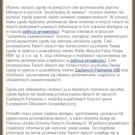
na miejsce, by zaobrączkować młode ptaki. Zastali
Możesz wyrazić zgodę na powyższe cele przetwarzania poprzez
jednak wycięte drzewo i zniszczone gniazdo. Na
kliknięcie w przycisk "przechodzę do serwisu", możesz również nie
wyrażać zgody poprzez wybór ustawień zaawansowanych. W sytuacji
miejscu znaleziono pióra i szczątki piskląt. Według
braku zgody będziemy przetwarzać dane osobowe w innych celach na
innych podstawach prawnych (informacje w tym zakresie dostępne są
leśników do zdarzenia doszło kilka dni wcześniej.
w naszej
polityce prywatności
). Poprzez kliknięcie w przycisk
"ustawienia zaawansowane" możesz zarządzać swoimi preferencjami
przed wyrażeniem zgody lub odmową udzielenia zgody. Cele
Dalsza część artykułu pod materiałem video:
przetwarzania Twoich danych bez konieczności uzyskania Twojej
zgody w oparciu o uzasadniony interes Radio Muzyka Fakty Grupa
RMF sp. z o.o. sp. k. oraz informacje o możliwości sprzeciwienia się
takiemu przetwarzaniu znajdziesz w
polityce prywatności
. Cele
przetwarzania Twoich danych bez konieczności uzyskania Twojej
zgody w oparciu o uzasadniony interes
Zaufanych Partnerów IAB
oraz
możliwość sprzeciwienia się takiemu przetwarzaniu znajdziesz w
ustawieniach zaawansowanych.
Zgoda jest dobrowolna i możesz ją w dowolnym momencie wycofać,
zgoda będzie też podstawą przekazywania danych do naszych
Zaufanych Partnerów z siedzibą w państwach trzecich (poza
Europejskim Obszarem Gospodarczym).
Ponadto masz prawo żądania dostępu, sprostowania, usunięcia lub
ograniczenia przetwarzania danych, a także złożenia skargi do
Prezesa Urzędu Ochrony Danych Osobowych. W polityce prywatności
znajdziesz informacje jak wykonać swoje prawa. Szczegółowe
informacje na temat przetwarzania Twoich danych znajdują się w