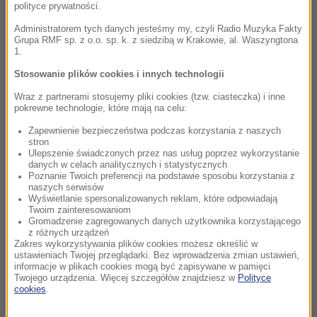
polityce prywatności.
Administratorem tych danych jesteśmy my, czyli Radio Muzyka Fakty
Grupa RMF sp. z o.o. sp. k. z siedzibą w Krakowie, al. Waszyngtona
1.
Stosowanie plików cookies i innych technologii
Wraz z partnerami stosujemy pliki cookies (tzw. ciasteczka) i inne
pokrewne technologie, które mają na celu:
Zapewnienie bezpieczeństwa podczas korzystania z naszych
stron
Ulepszenie świadczonych przez nas usług poprzez wykorzystanie
danych w celach analitycznych i statystycznych
Poznanie Twoich preferencji na podstawie sposobu korzystania z
naszych serwisów
Wyświetlanie spersonalizowanych reklam, które odpowiadają
Twoim zainteresowaniom
Gromadzenie zagregowanych danych użytkownika korzystającego
z różnych urządzeń
Zakres wykorzystywania plików cookies możesz określić w
ustawieniach Twojej przeglądarki. Bez wprowadzenia zmian ustawień,
informacje w plikach cookies mogą być zapisywane w pamięci
Twojego urządzenia. Więcej szczegółów znajdziesz w
Polityce
cookies
.