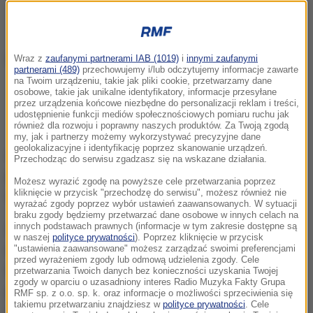
Wraz z
zaufanymi partnerami IAB (1019)
i
innymi zaufanymi
partnerami (489)
przechowujemy i/lub odczytujemy informacje zawarte
na Twoim urządzeniu, takie jak pliki cookie, przetwarzamy dane
osobowe, takie jak unikalne identyfikatory, informacje przesyłane
Bądź na bieżąco. Jeszcze więcej informacji
przez urządzenia końcowe niezbędne do personalizacji reklam i treści,
znajdziesz na stronie głównej
RMF24.pl
.
udostępnienie funkcji mediów społecznościowych pomiaru ruchu jak
również dla rozwoju i poprawny naszych produktów. Za Twoją zgodą
my, jak i partnerzy możemy wykorzystywać precyzyjne dane
geolokalizacyjne i identyfikację poprzez skanowanie urządzeń.
Zdarzenie potwierdzili w rozmowie z RMF FM
Przechodząc do serwisu zgadzasz się na wskazane działania.
przedstawiciele zespołu prasowego Komendy
Możesz wyrazić zgodę na powyższe cele przetwarzania poprzez
kliknięcie w przycisk "przechodzę do serwisu", możesz również nie
Wojewódzkiej Policji w Krakowie.
wyrażać zgody poprzez wybór ustawień zaawansowanych. W sytuacji
braku zgody będziemy przetwarzać dane osobowe w innych celach na
innych podstawach prawnych (informacje w tym zakresie dostępne są
Ze wstępnych ustaleń wynika, że do wybuchu
w naszej
polityce prywatności
). Poprzez kliknięcie w przycisk
doszło, gdy 22-letni mężczyzna sprzątał samochód.
"ustawienia zaawansowane" możesz zarządzać swoimi preferencjami
przed wyrażeniem zgody lub odmową udzielenia zgody. Cele
Wykorzystał do tego "sprężone powietrze" - takie
przetwarzania Twoich danych bez konieczności uzyskania Twojej
zgody w oparciu o uzasadniony interes Radio Muzyka Fakty Grupa
produkty mogą zawierać gazy łatwopalne.
RMF sp. z o.o. sp. k. oraz informacje o możliwości sprzeciwienia się
takiemu przetwarzaniu znajdziesz w
polityce prywatności
. Cele
Prawdopodobnie dostało się ono do układu