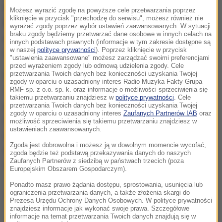
Forum Ekonomicznego w Petersburgu.
Nazwisko
Możesz wyrazić zgodę na powyższe cele przetwarzania poprzez
kliknięcie w przycisk "przechodzę do serwisu", możesz również nie
Elwiry Nabiulliny zostało nagle wykreślone z
wyrażać zgody poprzez wybór ustawień zaawansowanych. W sytuacji
braku zgody będziemy przetwarzać dane osobowe w innych celach na
oficjalnego programu konferencji
- zauważa
innych podstawach prawnych (informacje w tym zakresie dostępne są
w naszej
polityce prywatności
). Poprzez kliknięcie w przycisk
niezależny rosyjski portal Meduza.
"ustawienia zaawansowane" możesz zarządzać swoimi preferencjami
przed wyrażeniem zgody lub odmową udzielenia zgody. Cele
przetwarzania Twoich danych bez konieczności uzyskania Twojej
Początkowo miała ona wziąć udział w kluczowej
zgody w oparciu o uzasadniony interes Radio Muzyka Fakty Grupa
sesji makroekonomicznej, a także w panelu
RMF sp. z o.o. sp. k. oraz informacje o możliwości sprzeciwienia się
takiemu przetwarzaniu znajdziesz w
polityce prywatności
. Cele
poświęconym cyberprzestępczości. Źródła zbliżone
przetwarzania Twoich danych bez konieczności uzyskania Twojej
zgody w oparciu o uzasadniony interes
Zaufanych Partnerów IAB
oraz
do kierownictwa banku centralnego potwierdziły
możliwość sprzeciwienia się takiemu przetwarzaniu znajdziesz w
ustawieniach zaawansowanych.
usunięcie jej z listy prelegentów, nie podając
Zgoda jest dobrowolna i możesz ją w dowolnym momencie wycofać,
wówczas żadnych szczegółowych powodów tej
zgoda będzie też podstawą przekazywania danych do naszych
Zaufanych Partnerów z siedzibą w państwach trzecich (poza
decyzji.
Europejskim Obszarem Gospodarczym).
Ponadto masz prawo żądania dostępu, sprostowania, usunięcia lub
ograniczenia przetwarzania danych, a także złożenia skargi do
Dalsza część artykułu pod materiałem video:
Prezesa Urzędu Ochrony Danych Osobowych. W polityce prywatności
znajdziesz informacje jak wykonać swoje prawa. Szczegółowe
informacje na temat przetwarzania Twoich danych znajdują się w