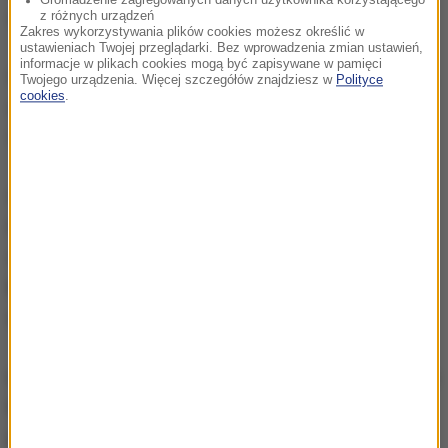
odwołanego w Innsbrucku.
z różnych urządzeń
Zakres wykorzystywania plików cookies możesz określić w
ustawieniach Twojej przeglądarki. Bez wprowadzenia zmian ustawień,
informacje w plikach cookies mogą być zapisywane w pamięci
W czwartek o 14.30 mają rozpocząć się kwalifikacje,
Twojego urządzenia. Więcej szczegółów znajdziesz w
Polityce
cookies
.
a o 17.30 - konkurs finałowy Turnieju Czterech
Skoczni. Oba konkursy odbędą się w systemie KO.
W rywalizacji podczas 70. TCS zostało pięciu
Polaków: Piotr Żyła, Paweł Wąsek, Jakub Wolny,
Andrzej Stękała i Dawid Kubacki.
Po nieudanych
kwalifikacjach w Innsbrucku z rywalizacji wycofał
się Kamil Stoch.
Liderem Turnieju Czterech Skoczni jest Japończyk
Ryoyu Kobayashi. Najlepszy z Polaków, Piotr Żyła,
jest 22.