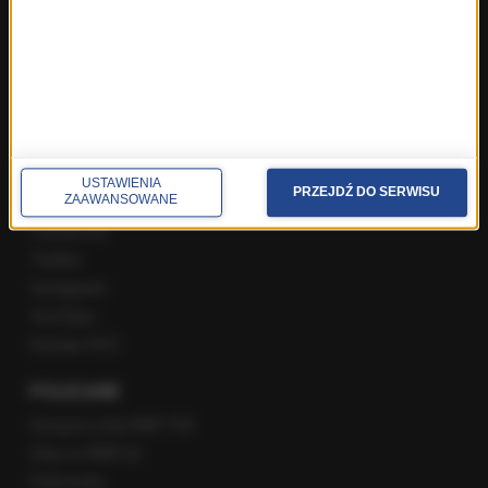
Rozmowa o 7:00 w RMF FM i Radiu RMF24
Poranna rozmowa w RMF FM
Popołudniowa rozmowa w RMF FM
Gość Krzysztofa Ziemca w RMF FM
Rozmowy w Radiu RMF24
SPOŁECZNOŚĆ
USTAWIENIA
PRZEJDŹ DO SERWISU
ZAAWANSOWANE
Facebook
Twitter
Instagram
YouTube
Kanały RSS
POLECANE
Gorąca Linia RMF FM
Staż w RMF24
Patronaty