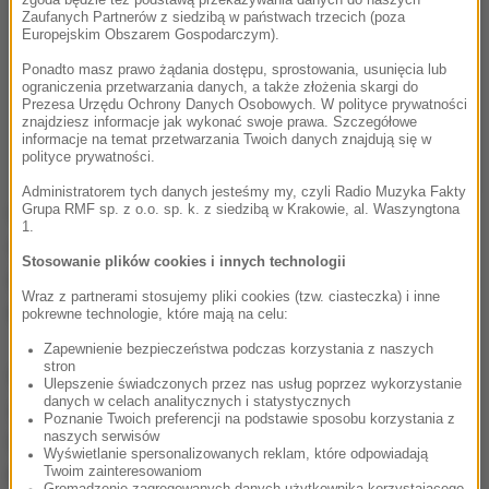
Zaufanych Partnerów z siedzibą w państwach trzecich (poza
Europejskim Obszarem Gospodarczym).
Ponadto masz prawo żądania dostępu, sprostowania, usunięcia lub
ograniczenia przetwarzania danych, a także złożenia skargi do
Prezesa Urzędu Ochrony Danych Osobowych. W polityce prywatności
znajdziesz informacje jak wykonać swoje prawa. Szczegółowe
informacje na temat przetwarzania Twoich danych znajdują się w
polityce prywatności.
Administratorem tych danych jesteśmy my, czyli Radio Muzyka Fakty
Grupa RMF sp. z o.o. sp. k. z siedzibą w Krakowie, al. Waszyngtona
Godzinę później organizatorzy poinformowali
1.
oficjalnie, że
druga część turnieju rozegrana
Stosowanie plików cookies i innych technologii
zostanie w całości w Bischofshofen, gdzie odbędą
Wraz z partnerami stosujemy pliki cookies (tzw. ciasteczka) i inne
się dwa konkursy.
pokrewne technologie, które mają na celu:
Zapewnienie bezpieczeństwa podczas korzystania z naszych
stron
W środę w Bischofshofen zawodnicy mają wyjść na
Ulepszenie świadczonych przez nas usług poprzez wykorzystanie
danych w celach analitycznych i statystycznych
skocznię już o 11.30, kiedy rozpocznie się seria
Poznanie Twoich preferencji na podstawie sposobu korzystania z
naszych serwisów
treningowa. Na godzinę 13 zaplanowano
Wyświetlanie spersonalizowanych reklam, które odpowiadają
Twoim zainteresowaniom
kwalifikacje, a na 16.30 konkurs - w miejsce tego
Gromadzenie zagregowanych danych użytkownika korzystającego