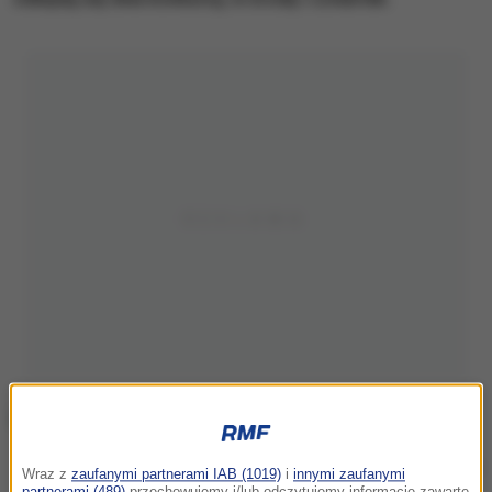
Piotr Żyła
Wraz z
zaufanymi partnerami IAB (1019)
i
innymi zaufanymi
partnerami (489)
przechowujemy i/lub odczytujemy informacje zawarte