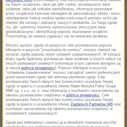
na Twoim urządzeniu, takie jak pliki cookie, przetwarzamy dane
Silny wiatr storpedował wtorkową rywalizację w
osobowe, takie jak unikalne identyfikatory, informacje przesyłane
przez urządzenia końcowe niezbędne do personalizacji reklam i treści,
Innsbrucku.
Organizatorzy TCS kilka razy
udostępnienie funkcji mediów społecznościowych pomiaru ruchu jak
również dla rozwoju i poprawny naszych produktów. Za Twoją zgodą
przesuwali godzinę rozpoczęcia serii próbnej, a
my, jak i partnerzy możemy wykorzystywać precyzyjne dane
geolokalizacyjne i identyfikację poprzez skanowanie urządzeń.
następnie konkursu, ale zawodnikom nie udało się
Przechodząc do serwisu zgadzasz się na wskazane działania.
oddać ani jednego skoku.
Możesz wyrazić zgodę na powyższe cele przetwarzania poprzez
kliknięcie w przycisk "przechodzę do serwisu", możesz również nie
Ostatecznie o godzinie 15 zdecydowano, że konkurs
wyrażać zgody poprzez wybór ustawień zaawansowanych. W sytuacji
braku zgody będziemy przetwarzać dane osobowe w innych celach na
w Innsbrucku jest odwołany.
innych podstawach prawnych (informacje w tym zakresie dostępne są
w naszej
polityce prywatności
). Poprzez kliknięcie w przycisk
"ustawienia zaawansowane" możesz zarządzać swoimi preferencjami
Turniej Czterech Skoczni. Co dalej?
przed wyrażeniem zgody lub odmową udzielenia zgody. Cele
przetwarzania Twoich danych bez konieczności uzyskania Twojej
zgody w oparciu o uzasadniony interes Radio Muzyka Fakty Grupa
RMF sp. z o.o. sp. k. oraz informacje o możliwości sprzeciwienia się
Dalsza część artykułu pod materiałem video:
takiemu przetwarzaniu znajdziesz w
polityce prywatności
. Cele
przetwarzania Twoich danych bez konieczności uzyskania Twojej
zgody w oparciu o uzasadniony interes
Zaufanych Partnerów IAB
oraz
możliwość sprzeciwienia się takiemu przetwarzaniu znajdziesz w
ustawieniach zaawansowanych.
Zgoda jest dobrowolna i możesz ją w dowolnym momencie wycofać,
zgoda będzie też podstawą przekazywania danych do naszych