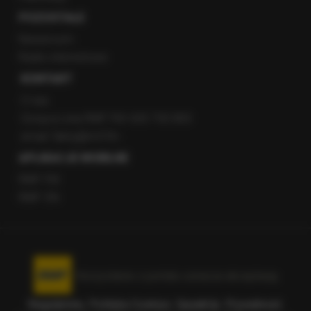
POZOSTAŁE
Newsroom
Radio internetowe
KONTAKT
O nas
Gorąca Linia RMF FM: 600 700 800
email: fakty@rmf.fm
APLIKACJE MOBILNE
RMF FM
RMF ON
Korzystanie z portalu oznacza akceptację
Regulaminu
.
Polityka Cookies
.
SpeakUp
.
Prywatność
.