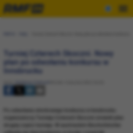
RMF24
Fakty
Turniej Czterech Skoczni. Nowy plan po odwołaniu konkursu 
Turniej Czterech Skoczni. Nowy
plan po odwołaniu konkursu w
Innsbrucku
Autor:
Waldemar Stelmach
Wtorek, 4 stycznia 2022 (16:25)
Po odwołaniu wtorkowego konkursu w Innsbrucku
organizatorzy Turnieju Czterech Skoczni zmienili plan
drugiej części turnieju. W austriackim Bischofshofen
odbędą się dwa konkursy, w środę i czwartek.