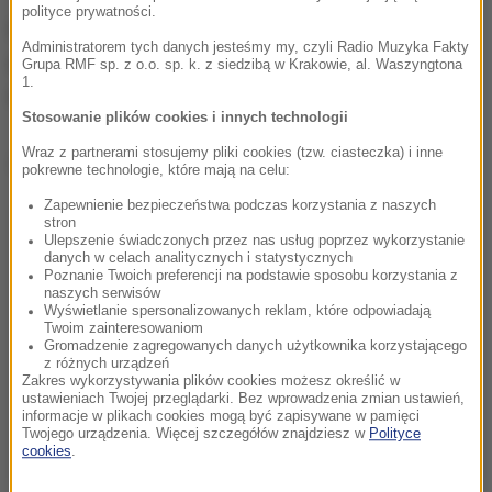
polityce prywatności.
Piłkarze założyli czarne opaski.
Do hymnu przed
Administratorem tych danych jesteśmy my, czyli Radio Muzyka Fakty
meczem stanęli, trzymając szkolne plecaki w
Grupa RMF sp. z o.o. sp. k. z siedzibą w Krakowie, al. Waszyngtona
1.
różowym i fioletowym kolorze.
Stosowanie plików cookies i innych technologii
Wraz z partnerami stosujemy pliki cookies (tzw. ciasteczka) i inne
Dalsza część artykułu pod materiałem video:
pokrewne technologie, które mają na celu:
Zapewnienie bezpieczeństwa podczas korzystania z naszych
stron
Ulepszenie świadczonych przez nas usług poprzez wykorzystanie
danych w celach analitycznych i statystycznych
Poznanie Twoich preferencji na podstawie sposobu korzystania z
naszych serwisów
Wyświetlanie spersonalizowanych reklam, które odpowiadają
Twoim zainteresowaniom
Gromadzenie zagregowanych danych użytkownika korzystającego
z różnych urządzeń
Zakres wykorzystywania plików cookies możesz określić w
ustawieniach Twojej przeglądarki. Bez wprowadzenia zmian ustawień,
informacje w plikach cookies mogą być zapisywane w pamięci
Twojego urządzenia. Więcej szczegółów znajdziesz w
Polityce
cookies
.