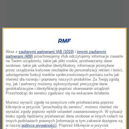
/
East News
Wraz z
zaufanymi partnerami IAB (1019)
i
innymi zaufanymi
partnerami (489)
przechowujemy i/lub odczytujemy informacje zawarte
na Twoim urządzeniu, takie jak pliki cookie, przetwarzamy dane
Więcej aktualnych informacji z Polski i ze świata
osobowe, takie jak unikalne identyfikatory, informacje przesyłane
przez urządzenia końcowe niezbędne do personalizacji reklam i treści,
znajdziesz na stronie głównej
RMF24.pl
. Bądź na
udostępnienie funkcji mediów społecznościowych pomiaru ruchu jak
również dla rozwoju i poprawny naszych produktów. Za Twoją zgodą
bieżąco.
my, jak i partnerzy możemy wykorzystywać precyzyjne dane
geolokalizacyjne i identyfikację poprzez skanowanie urządzeń.
Przechodząc do serwisu zgadzasz się na wskazane działania.
Polityk podkreślił, że "ścisłe monitorowanie sytuacji
Możesz wyrazić zgodę na powyższe cele przetwarzania poprzez
kliknięcie w przycisk "przechodzę do serwisu", możesz również nie
w Stanach Zjednoczonych wzmacnia
wyrażać zgody poprzez wybór ustawień zaawansowanych. W sytuacji
prawdopodobieństwo, że wciąż liczą na kapitulację
braku zgody będziemy przetwarzać dane osobowe w innych celach na
innych podstawach prawnych (informacje w tym zakresie dostępne są
narodu irańskiego". Dodał także, że
armia Iranu
w naszej
polityce prywatności
). Poprzez kliknięcie w przycisk