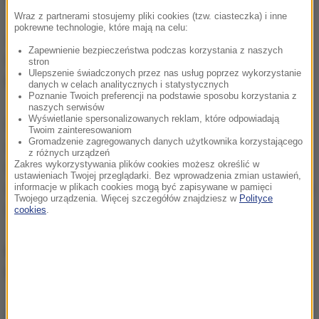
Wraz z partnerami stosujemy pliki cookies (tzw. ciasteczka) i inne
pokrewne technologie, które mają na celu:
Jego francuski odpowiednik Didier Deschamps bez
Zapewnienie bezpieczeństwa podczas korzystania z naszych
wahania zgadza się z tezą, że
Francja jest wśród
stron
Ulepszenie świadczonych przez nas usług poprzez wykorzystanie
największych faworytów turnieju.
danych w celach analitycznych i statystycznych
Poznanie Twoich preferencji na podstawie sposobu korzystania z
naszych serwisów
Wyświetlanie spersonalizowanych reklam, które odpowiadają
Nie będę się bronił przed tym statusem, który
Twoim zainteresowaniom
Gromadzenie zagregowanych danych użytkownika korzystającego
dzielimy z kilkoma innymi zespołami. Ale to nam
z różnych urządzeń
niczego nie gwarantuje. Niektórzy uważają, że
Zakres wykorzystywania plików cookies możesz określić w
ustawieniach Twojej przeglądarki. Bez wprowadzenia zmian ustawień,
wygraliśmy jeszcze zanim wyjdziemy na boisko. A do
informacje w plikach cookies mogą być zapisywane w pamięci
Twojego urządzenia. Więcej szczegółów znajdziesz w
Polityce
tego daleka droga
- przestrzegł.
cookies
.
Wtorkowe zmagania zakończą pierwszą kolejkę
fazy grupowej ME
. Turniej potrwa do 11 lipca.
Dalsza część artykułu pod materiałem video: