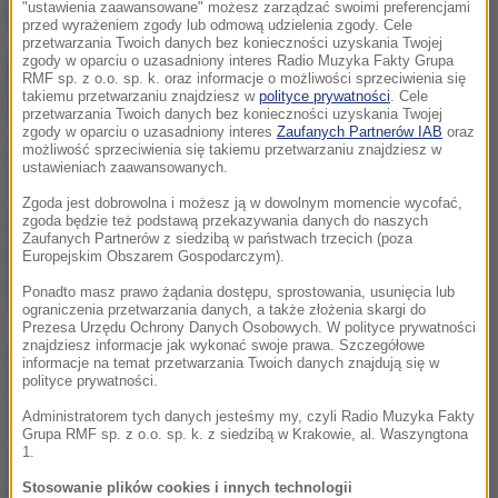
gospodarzy Adam Szalai.
"ustawienia zaawansowane" możesz zarządzać swoimi preferencjami
przed wyrażeniem zgody lub odmową udzielenia zgody. Cele
przetwarzania Twoich danych bez konieczności uzyskania Twojej
zgody w oparciu o uzasadniony interes Radio Muzyka Fakty Grupa
Francuzi przyznają, że są
RMF sp. z o.o. sp. k. oraz informacje o możliwości sprzeciwienia się
takiemu przetwarzaniu znajdziesz w
polityce prywatności
. Cele
faworytami turnieju
przetwarzania Twoich danych bez konieczności uzyskania Twojej
zgody w oparciu o uzasadniony interes
Zaufanych Partnerów IAB
oraz
możliwość sprzeciwienia się takiemu przetwarzaniu znajdziesz w
Spotkanie w stolicy Węgier zaplanowano na godzinę
ustawieniach zaawansowanych.
18. Trzy godziny później w Monachium rozpocznie
Zgoda jest dobrowolna i możesz ją w dowolnym momencie wycofać,
się jeden z największych europejskich szlagierów -
zgoda będzie też podstawą przekazywania danych do naszych
Zaufanych Partnerów z siedzibą w państwach trzecich (poza
mistrzowie świata z 2014 roku Niemcy zagrają z
Europejskim Obszarem Gospodarczym).
triumfatorem mundialu w 2018 - Francją.
Ponadto masz prawo żądania dostępu, sprostowania, usunięcia lub
ograniczenia przetwarzania danych, a także złożenia skargi do
Prezesa Urzędu Ochrony Danych Osobowych. W polityce prywatności
znajdziesz informacje jak wykonać swoje prawa. Szczegółowe
Mamy tę przewagę, że gramy u siebie, ale z drugiej
informacje na temat przetwarzania Twoich danych znajdują się w
polityce prywatności.
strony i Francja, i Portugalia mają tylu
Administratorem tych danych jesteśmy my, czyli Radio Muzyka Fakty
doświadczonych piłkarzy, że to, gdzie jest mecz, nie
Grupa RMF sp. z o.o. sp. k. z siedzibą w Krakowie, al. Waszyngtona
1.
musi mieć większego znaczenia
- przyznał
selekcjoner Niemiec Joachim Loew.
Stosowanie plików cookies i innych technologii