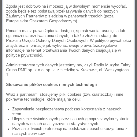
Kolegium IPN rekomendowało na to stanowisko
Zgoda jest dobrowolna i możesz ją w dowolnym momencie wycofać,
obecnego wiceprezesa Instytutu dra Mateusza
zgoda będzie też podstawą przekazywania danych do naszych
Zaufanych Partnerów z siedzibą w państwach trzecich (poza
Szpytmę.
Europejskim Obszarem Gospodarczym).
Ponadto masz prawo żądania dostępu, sprostowania, usunięcia lub
ograniczenia przetwarzania danych, a także złożenia skargi do
Dalsza część artykułu pod materiałem video:
Prezesa Urzędu Ochrony Danych Osobowych. W polityce prywatności
znajdziesz informacje jak wykonać swoje prawa. Szczegółowe
informacje na temat przetwarzania Twoich danych znajdują się w
polityce prywatności.
Administratorem tych danych jesteśmy my, czyli Radio Muzyka Fakty
Grupa RMF sp. z o.o. sp. k. z siedzibą w Krakowie, al. Waszyngtona
1.
Stosowanie plików cookies i innych technologii
Wraz z partnerami stosujemy pliki cookies (tzw. ciasteczka) i inne
pokrewne technologie, które mają na celu:
Zapewnienie bezpieczeństwa podczas korzystania z naszych
stron
Ulepszenie świadczonych przez nas usług poprzez wykorzystanie
danych w celach analitycznych i statystycznych
Poznanie Twoich preferencji na podstawie sposobu korzystania z
Już wczoraj dziennikarz RMF FM Michał
naszych serwisów