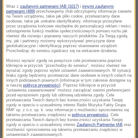
koalicji rządowej - KO jest przeciw, PSL i część
Wraz z
zaufanymi partnerami IAB (1017)
i
innymi zaufanymi
Polski 2050 popierają, podobnie jak PiS i
partnerami (489)
przechowujemy i/lub odczytujemy informacje zawarte
na Twoim urządzeniu, takie jak pliki cookie, przetwarzamy dane
Konfederacja.
osobowe, takie jak unikalne identyfikatory, informacje przesyłane
przez urządzenia końcowe niezbędne do personalizacji reklam i treści,
udostępnienie funkcji mediów społecznościowych pomiaru ruchu jak
Najnowsze informacje z kraju i ze świata
również dla rozwoju i poprawny naszych produktów. Za Twoją zgodą
my, jak i partnerzy możemy wykorzystywać precyzyjne dane
znajdziesz na
rmf24.pl
.
geolokalizacyjne i identyfikację poprzez skanowanie urządzeń.
Przechodząc do serwisu zgadzasz się na wskazane działania.
Możesz wyrazić zgodę na powyższe cele przetwarzania poprzez
O godz. 9 Sejm wznowił obrady.
Jednym z punktów
kliknięcie w przycisk "przechodzę do serwisu", możesz również nie
porządku obrad miało być powołanie nowego
wyrażać zgody poprzez wybór ustawień zaawansowanych. W sytuacji
braku zgody będziemy przetwarzać dane osobowe w innych celach na
prezesa Instytutu Pamięci Narodowej.
innych podstawach prawnych (informacje w tym zakresie dostępne są
w naszej
polityce prywatności
). Poprzez kliknięcie w przycisk
"ustawienia zaawansowane" możesz zarządzać swoimi preferencjami
Na początku obrad marszałek Sejmu Włodzimierz
przed wyrażeniem zgody lub odmową udzielenia zgody. Cele
przetwarzania Twoich danych bez konieczności uzyskania Twojej
Czarzasty poinformował jednak, że
po zasięgnięciu
zgody w oparciu o uzasadniony interes Radio Muzyka Fakty Grupa
RMF sp. z o.o. sp. k. oraz informacje o możliwości sprzeciwienia się
opinii Konwentu Seniorów podjął decyzję o
takiemu przetwarzaniu znajdziesz w
polityce prywatności
. Cele
przetwarzania Twoich danych bez konieczności uzyskania Twojej
skreśleniu z porządku dziennego bieżącego
zgody w oparciu o uzasadniony interes
Zaufanych Partnerów IAB
oraz
możliwość sprzeciwienia się takiemu przetwarzaniu znajdziesz w
posiedzenia punktu ws. powołania prezesa IPN.
ustawieniach zaawansowanych.