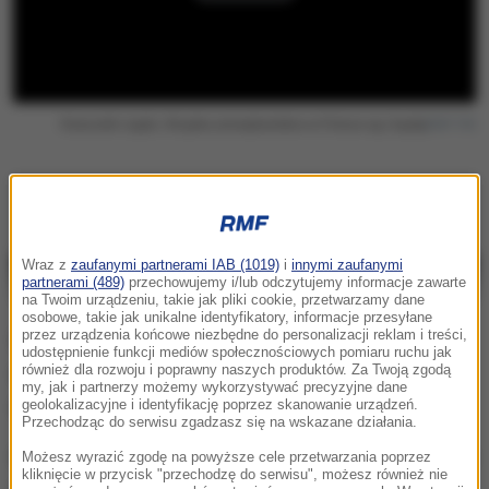
Video
Rzecznik rządu: Wojska amerykańskie w Polsce są i będą
RMF FM
Posłuchaj:
Rzecznik rządu: Wojska amerykańskie w
Polsce są i będą
This
Wraz z
zaufanymi partnerami IAB (1019)
i
innymi zaufanymi
is
Aktualny
0:00
/
Czas
-:-
partnerami (489)
przechowujemy i/lub odczytujemy informacje zawarte
Załadowany
:
Odtwarzaj
Materiał nie mógł zostać załadowany
a
0%
na Twoim urządzeniu, takie jak pliki cookie, przetwarzamy dane
modal
osobowe, takie jak unikalne identyfikatory, informacje przesyłane
czas
trwania
— problem z siecią lub nieobsługiwany
window.
przez urządzenia końcowe niezbędne do personalizacji reklam i treści,
W USA trwają prace nad reorganizacją obecności
udostępnienie funkcji mediów społecznościowych pomiaru ruchu jak
format.
również dla rozwoju i poprawny naszych produktów. Za Twoją zgodą
wojsk amerykańskich w Europie - tłumaczył na
my, jak i partnerzy możemy wykorzystywać precyzyjne dane
antenie RMF FM rzecznik rządu Adam Szłapka.
geolokalizacyjne i identyfikację poprzez skanowanie urządzeń.
Przechodząc do serwisu zgadzasz się na wskazane działania.
Gość Tomasza Terlikowskiego wskazał, że dla Polski
Możesz wyrazić zgodę na powyższe cele przetwarzania poprzez
kliknięcie w przycisk "przechodzę do serwisu", możesz również nie