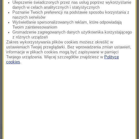
Ulepszenie świadczonych przez nas usług poprzez wykorzystanie
dodał.
danych w celach analitycznych i statystycznych
Poznanie Twoich preferencji na podstawie sposobu korzystania z
naszych serwisów
Wyświetlanie spersonalizowanych reklam, które odpowiadają
Dalsza część artykułu pod materiałem video:
Twoim zainteresowaniom
Gromadzenie zagregowanych danych użytkownika korzystającego
z różnych urządzeń
Zakres wykorzystywania plików cookies możesz określić w
ustawieniach Twojej przeglądarki. Bez wprowadzenia zmian ustawień,
informacje w plikach cookies mogą być zapisywane w pamięci
Twojego urządzenia. Więcej szczegółów znajdziesz w
Polityce
cookies
.
Wkrótce konsultacje