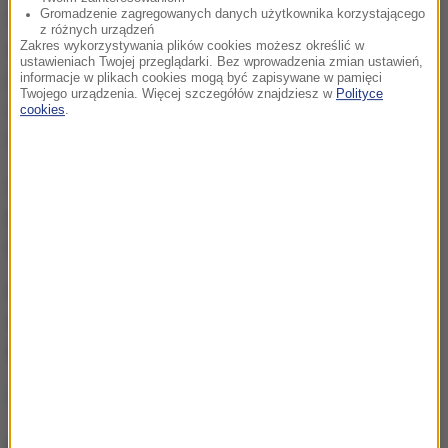
Gromadzenie zagregowanych danych użytkownika korzystającego
W chwili wypadku w rejonie atolu panowały
z różnych urządzeń
Zakres wykorzystywania plików cookies możesz określić w
wyjątkowo niekorzystne warunki pogodowe.
ustawieniach Twojej przeglądarki. Bez wprowadzenia zmian ustawień,
Lokalne służby meteorologiczne ogłosiły alert,
informacje w plikach cookies mogą być zapisywane w pamięci
Twojego urządzenia. Więcej szczegółów znajdziesz w
Polityce
ostrzegając przed gwałtownymi zmianami pogody i
cookies
.
silnymi prądami podwodnymi.
Włoskie Ministerstwo Spraw Zagranicznych
potwierdziło, że monitoruje sytuację na bieżąco i
pozostaje w kontakcie z władzami Malediwów.
Policja oraz lokalne władze wszczęły
śledztwo, by
wyjaśnić dokładne okoliczności i przyczyny
śmierci turystów.
Źródło: RMF24/PAP