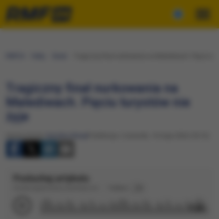
RMF24
Fakty
Świat
Tragiczny finał nurkowania na Malediwach. Pięciu tur
Tragiczny finał nurkowania na
Malediwach. Pięciu turystów nie
żyje
Opracowanie:
Karolina Wasyl
Publikacja: Czwartek, 14 maja 2026 (18:13)
Posłuchaj artykułu
Dźwięk wygenerowany automatycznie
Podkład
1:24