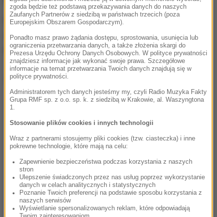
zgoda będzie też podstawą przekazywania danych do naszych
Zaufanych Partnerów z siedzibą w państwach trzecich (poza
Natychmiast rozpoczęto poszukiwania, jednak finał
Europejskim Obszarem Gospodarczym).
akcji okazał się tragiczny
- odnaleziono ciała
Ponadto masz prawo żądania dostępu, sprostowania, usunięcia lub
ograniczenia przetwarzania danych, a także złożenia skargi do
wszystkich pięciu osób.
Prezesa Urzędu Ochrony Danych Osobowych. W polityce prywatności
znajdziesz informacje jak wykonać swoje prawa. Szczegółowe
informacje na temat przetwarzania Twoich danych znajdują się w
polityce prywatności.
Dalsza część artykułu pod materiałem video:
Administratorem tych danych jesteśmy my, czyli Radio Muzyka Fakty
Grupa RMF sp. z o.o. sp. k. z siedzibą w Krakowie, al. Waszyngtona
1.
Stosowanie plików cookies i innych technologii
Wraz z partnerami stosujemy pliki cookies (tzw. ciasteczka) i inne
pokrewne technologie, które mają na celu:
Zapewnienie bezpieczeństwa podczas korzystania z naszych
stron
Ulepszenie świadczonych przez nas usług poprzez wykorzystanie
danych w celach analitycznych i statystycznych
Poznanie Twoich preferencji na podstawie sposobu korzystania z
naszych serwisów
Wyświetlanie spersonalizowanych reklam, które odpowiadają
Twoim zainteresowaniom