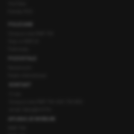
YouTube
Kanały RSS
POLECANE
Gorąca Linia RMF FM
Staż w RMF24
Patronaty
POZOSTAŁE
Newsroom
Radio internetowe
KONTAKT
O nas
Gorąca Linia RMF FM: 600 700 800
email: fakty@rmf.fm
APLIKACJE MOBILNE
RMF FM