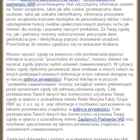
partnerami (489)
przechowujemy i/lub odczytujemy informacje zawarte
na Twoim urządzeniu, takie jak pliki cookie, przetwarzamy dane
osobowe, takie jak unikalne identyfikatory, informacje przesyłane
przez urządzenia końcowe niezbędne do personalizacji reklam i treści,
udostępnienie funkcji mediów społecznościowych pomiaru ruchu jak
również dla rozwoju i poprawny naszych produktów. Za Twoją zgodą
my, jak i partnerzy możemy wykorzystywać precyzyjne dane
geolokalizacyjne i identyfikację poprzez skanowanie urządzeń.
Przechodząc do serwisu zgadzasz się na wskazane działania.
Możesz wyrazić zgodę na powyższe cele przetwarzania poprzez
Więcej aktualnych informacji z Polski i ze świata
kliknięcie w przycisk "przechodzę do serwisu", możesz również nie
znajdziesz na stronie głównej
RMF24.pl
. Bądź na
wyrażać zgody poprzez wybór ustawień zaawansowanych. W sytuacji
braku zgody będziemy przetwarzać dane osobowe w innych celach na
bieżąco.
innych podstawach prawnych (informacje w tym zakresie dostępne są
w naszej
polityce prywatności
). Poprzez kliknięcie w przycisk
"ustawienia zaawansowane" możesz zarządzać swoimi preferencjami
przed wyrażeniem zgody lub odmową udzielenia zgody. Cele
Według pierwszych ustaleń włoscy turyści zeszli
przetwarzania Twoich danych bez konieczności uzyskania Twojej
zgody w oparciu o uzasadniony interes Radio Muzyka Fakty Grupa
pod wodę z pokładu łodzi nurkowej, by eksplorować
RMF sp. z o.o. sp. k. oraz informacje o możliwości sprzeciwienia się
takiemu przetwarzaniu znajdziesz w
polityce prywatności
. Cele
jedną z podwodnych grot na głębokości około 50
przetwarzania Twoich danych bez konieczności uzyskania Twojej
metrów.
Alarm podniosła załoga łodzi, która
zgody w oparciu o uzasadniony interes
Zaufanych Partnerów IAB
oraz
możliwość sprzeciwienia się takiemu przetwarzaniu znajdziesz w
zaniepokoiła się, gdy nurkowie nie wracali na
ustawieniach zaawansowanych.
powierzchnię przez kilka godzin.
Zgoda jest dobrowolna i możesz ją w dowolnym momencie wycofać,