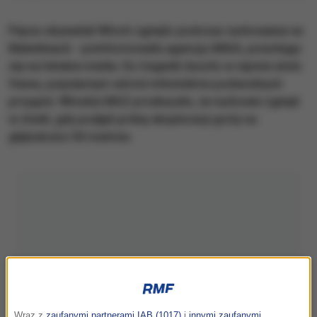
Pięciu obywateli Włoch zginęło podczas nurkowania na
Malediwach - poinformowała agencja ANSA, powołując
się na lokalne media. Do tragedii doszło w rejonie atolu
Vaavu, popularnym wśród miłośników podwodnych
przygód. Włoskie MSZ przekazało, że nurkowie zginęli
w chwili, gdy podjęli próbę eksploracji groty na
głębokości 50 metrów.
Wraz z
zaufanymi partnerami IAB (1017)
i
innymi zaufanymi