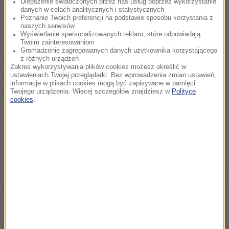
Ulepszenie świadczonych przez nas usług poprzez wykorzystanie
danych w celach analitycznych i statystycznych
Poznanie Twoich preferencji na podstawie sposobu korzystania z
naszych serwisów
Wyświetlanie spersonalizowanych reklam, które odpowiadają
Twoim zainteresowaniom
Gromadzenie zagregowanych danych użytkownika korzystającego
Według agencji z uwagi na szacowaną
masę
z różnych urządzeń
Zakres wykorzystywania plików cookies możesz określić w
obiektu, która wynosi około 1000 kg
, oraz brak
ustawieniach Twojej przeglądarki. Bez wprowadzenia zmian ustawień,
informacje w plikach cookies mogą być zapisywane w pamięci
pełnych danych o jego konstrukcji, nie można
Twojego urządzenia. Więcej szczegółów znajdziesz w
Polityce
cookies
.
wykluczyć, że jego fragmenty przetrwają wejście w
atmosferę.
"Sytuacja jest na bieżąco monitorowana, a
odpowiednie służby i instytucje są informowane
zgodnie z obowiązującymi procedurami" - zapewniła
POLSA, apelując przy tym o śledzenie wyłącznie
oficjalnych komunikatów.