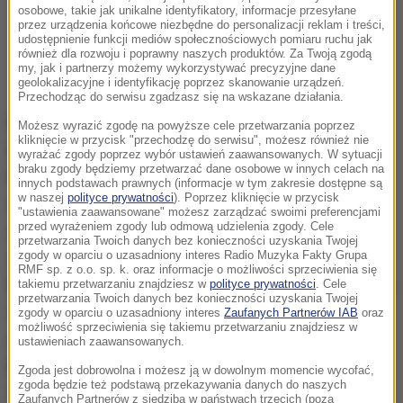
akcyzy oraz maksymalne ceny paliw.
osobowe, takie jak unikalne identyfikatory, informacje przesyłane
przez urządzenia końcowe niezbędne do personalizacji reklam i treści,
udostępnienie funkcji mediów społecznościowych pomiaru ruchu jak
Więcej informacji z Polski i świata znajdziesz
również dla rozwoju i poprawny naszych produktów. Za Twoją zgodą
my, jak i partnerzy możemy wykorzystywać precyzyjne dane
na
RMF24.pl
.
geolokalizacyjne i identyfikację poprzez skanowanie urządzeń.
Przechodząc do serwisu zgadzasz się na wskazane działania.
Na początku czerwca rząd podejmie decyzję w
Możesz wyrazić zgodę na powyższe cele przetwarzania poprzez
kliknięcie w przycisk "przechodzę do serwisu", możesz również nie
sprawie ewentualnego przedłużenia pakietu "Ceny
wyrażać zgody poprzez wybór ustawień zaawansowanych. W sytuacji
braku zgody będziemy przetwarzać dane osobowe w innych celach na
Paliwa Niżej" (CPN)
. Jak zapowiedział minister
innych podstawach prawnych (informacje w tym zakresie dostępne są
w naszej
polityce prywatności
). Poprzez kliknięcie w przycisk
energii Miłosz Motyka podczas kongresu Impact,
"ustawienia zaawansowane" możesz zarządzać swoimi preferencjami
przed wyrażeniem zgody lub odmową udzielenia zgody. Cele
dalsze losy programu będą uzależnione od rozwoju
przetwarzania Twoich danych bez konieczności uzyskania Twojej
sytuacji geopolitycznej, zwłaszcza
konfliktu na
zgody w oparciu o uzasadniony interes Radio Muzyka Fakty Grupa
RMF sp. z o.o. sp. k. oraz informacje o możliwości sprzeciwienia się
Bliskim Wschodzie
. Obecnie obowiązujące przepisy,
takiemu przetwarzaniu znajdziesz w
polityce prywatności
. Cele
przetwarzania Twoich danych bez konieczności uzyskania Twojej
wprowadzone pod koniec marca, przewidują
zgody w oparciu o uzasadniony interes
Zaufanych Partnerów IAB
oraz
możliwość sprzeciwienia się takiemu przetwarzaniu znajdziesz w
obniżone stawki VAT oraz akcyzy na paliwa do
ustawieniach zaawansowanych.
końca maja
, a także ustalają maksymalne ceny
Zgoda jest dobrowolna i możesz ją w dowolnym momencie wycofać,
zgoda będzie też podstawą przekazywania danych do naszych
sprzedaży paliw na stacjach.
Zaufanych Partnerów z siedzibą w państwach trzecich (poza