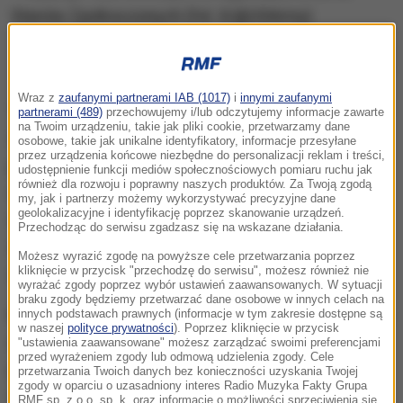
Rakiety PrSM wchodze na wyposażenie armii Stanów Zjednoczonych
(fot. X/@USArmy)
Wraz z
zaufanymi partnerami IAB (1017)
i
innymi zaufanymi
"Precision Strike Missile da dowódcom Połączonych
partnerami (489)
przechowujemy i/lub odczytujemy informacje zawarte
na Twoim urządzeniu, takie jak pliki cookie, przetwarzamy dane
Sił całodobowe i niezależne od pogody zdolności, by
osobowe, takie jak unikalne identyfikatory, informacje przesyłane
przez urządzenia końcowe niezbędne do personalizacji reklam i treści,
przeciwstawiać się manewrom bojowym wroga i
udostępnienie funkcji mediów społecznościowych pomiaru ruchu jak
również dla rozwoju i poprawny naszych produktów. Za Twoją zgodą
operacjom obrony powietrznej" - przekazał w
my, jak i partnerzy możemy wykorzystywać precyzyjne dane
geolokalizacyjne i identyfikację poprzez skanowanie urządzeń.
wydanym komunikacie Doug Bush, asystent
Przechodząc do serwisu zgadzasz się na wskazane działania.
sekretarza obrony ds. sił lądowych, odpowiedzialny
Możesz wyrazić zgodę na powyższe cele przetwarzania poprzez
kliknięcie w przycisk "przechodzę do serwisu", możesz również nie
za uzbrojenie.
wyrażać zgody poprzez wybór ustawień zaawansowanych. W sytuacji
braku zgody będziemy przetwarzać dane osobowe w innych celach na
PrSM to najnowszy amerykański precyzyjny pocisk
innych podstawach prawnych (informacje w tym zakresie dostępne są
w naszej
polityce prywatności
). Poprzez kliknięcie w przycisk
ziemia-ziemia,
opracowywany od 2017 r. i
"ustawienia zaawansowane" możesz zarządzać swoimi preferencjami
przed wyrażeniem zgody lub odmową udzielenia zgody. Cele
produkowany przez koncern Lockheed Martin. Jest
przetwarzania Twoich danych bez konieczności uzyskania Twojej
zgody w oparciu o uzasadniony interes Radio Muzyka Fakty Grupa
wystrzeliwany z wyrzutni HIMARS i M270 MLRS.
RMF sp. z o.o. sp. k. oraz informacje o możliwości sprzeciwienia się