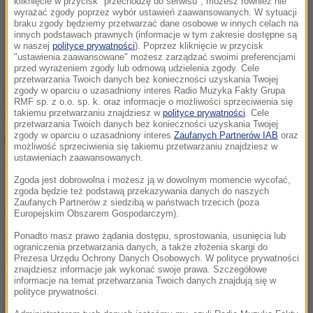
kliknięcie w przycisk "przechodzę do serwisu", możesz również nie
wyrażać zgody poprzez wybór ustawień zaawansowanych. W sytuacji
braku zgody będziemy przetwarzać dane osobowe w innych celach na
innych podstawach prawnych (informacje w tym zakresie dostępne są
w naszej
polityce prywatności
). Poprzez kliknięcie w przycisk
"ustawienia zaawansowane" możesz zarządzać swoimi preferencjami
przed wyrażeniem zgody lub odmową udzielenia zgody. Cele
przetwarzania Twoich danych bez konieczności uzyskania Twojej
zgody w oparciu o uzasadniony interes Radio Muzyka Fakty Grupa
Estoński minister obrony Hanno Pevkur przekazał
RMF sp. z o.o. sp. k. oraz informacje o możliwości sprzeciwienia się
takiemu przetwarzaniu znajdziesz w
polityce prywatności
. Cele
portalowi Delfi, że
dron wleciał w przestrzeń
przetwarzania Twoich danych bez konieczności uzyskania Twojej
zgody w oparciu o uzasadniony interes
Zaufanych Partnerów IAB
oraz
powietrzną kraju.
Został zestrzelony blisko jeziora
możliwość sprzeciwienia się takiemu przetwarzaniu znajdziesz w
Võrtsjärv na południu Estonii.
ustawieniach zaawansowanych.
Zgoda jest dobrowolna i możesz ją w dowolnym momencie wycofać,
Jak dodał minister,
najprawdopodobniej był to
zgoda będzie też podstawą przekazywania danych do naszych
Zaufanych Partnerów z siedzibą w państwach trzecich (poza
ukraiński dron, skierowany na cele w Rosji
.
Europejskim Obszarem Gospodarczym).
Ponadto masz prawo żądania dostępu, sprostowania, usunięcia lub
Według ministra drona zestrzeliły bałtyckie siły
ograniczenia przetwarzania danych, a także złożenia skargi do
Prezesa Urzędu Ochrony Danych Osobowych. W polityce prywatności
powietrzne. "To pierwszy raz, kiedy sami
znajdziesz informacje jak wykonać swoje prawa. Szczegółowe
informacje na temat przetwarzania Twoich danych znajdują się w
zestrzeliliśmy drona" - podkreślił Pevkur. Na stronie
polityce prywatności.
internetowej "Flightradar24" widać było, że do Estonii